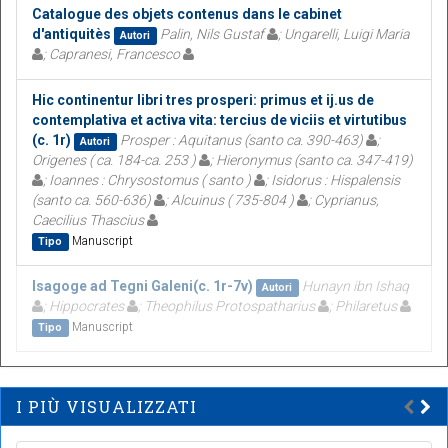
Catalogue des objets contenus dans le cabinet
d'antiquitès
Palin, Nils Gustaf
; Ungarelli, Luigi Maria
Autori
; Capranesi, Francesco
Hic continentur libri tres prosperi: primus et ij.us de
contemplativa et activa vita: tercius de viciis et virtutibus
(c. 1r)
Prosper : Aquitanus (santo ca. 390-463)
;
Autori
Origenes ( ca. 184-ca. 253 )
; Hieronymus (santo ca. 347-419)
; Ioannes : Chrysostomus ( santo )
; Isidorus : Hispalensis
(santo ca. 560-636)
; Alcuinus ( 735-804 )
; Cyprianus,
Caecilius Thascius
Manuscript
Tipo
Isagoge ad Tegni Galeni(c. 1r-7v)
Hunayn ibn Ishaq
Autori
; Hippocrates
; Theophilus Protospatharius
; Philaretus
Manuscript
Tipo
I PIÙ VISUALIZZATI