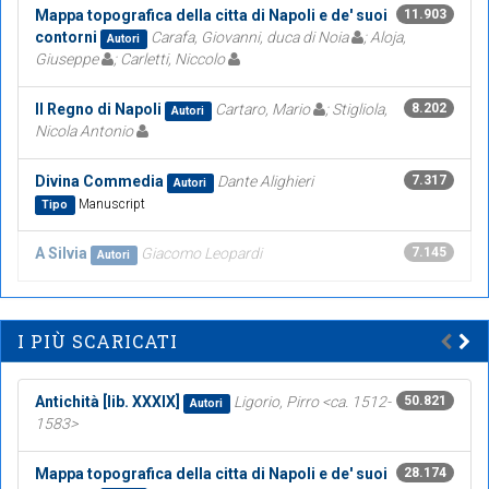
Mappa topografica della citta di Napoli e de' suoi
11.903
contorni
Carafa, Giovanni, duca di Noia
; Aloja,
Autori
Giuseppe
; Carletti, Niccolo
Il Regno di Napoli
Cartaro, Mario
; Stigliola,
8.202
Autori
Nicola Antonio
Divina Commedia
Dante Alighieri
7.317
Autori
Manuscript
Tipo
A Silvia
Giacomo Leopardi
7.145
Autori
I PIÙ SCARICATI
Antichità [lib. XXXIX]
Ligorio, Pirro <ca. 1512-
50.821
Autori
1583>
Mappa topografica della citta di Napoli e de' suoi
28.174