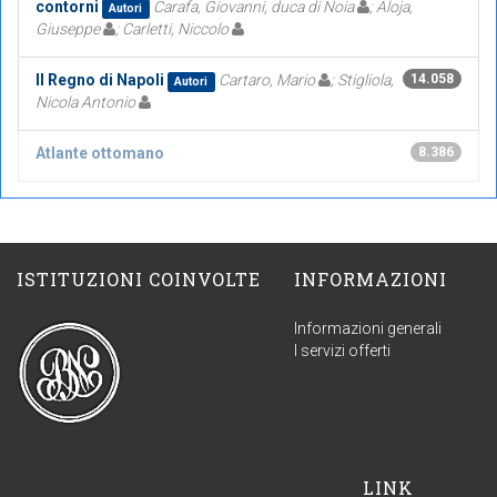
contorni
Carafa, Giovanni, duca di Noia
; Aloja,
Autori
Giuseppe
; Carletti, Niccolo
Il Regno di Napoli
Cartaro, Mario
; Stigliola,
14.058
Autori
Nicola Antonio
Atlante ottomano
8.386
ISTITUZIONI COINVOLTE
INFORMAZIONI
Informazioni generali
I servizi offerti
LINK