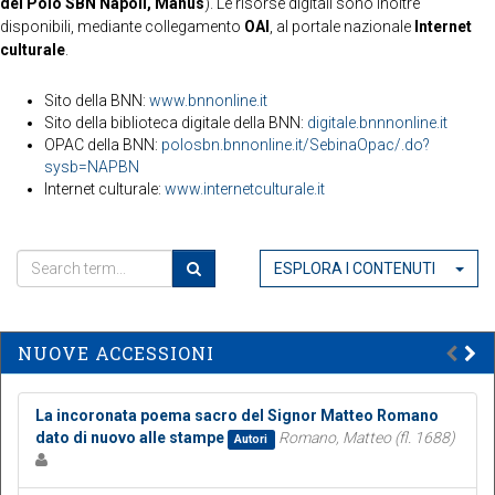
del Polo SBN Napoli, Manus
). Le risorse digitali sono inoltre
disponibili, mediante collegamento
OAI
, al portale nazionale
Internet
culturale
.
Sito della BNN:
www.bnnonline.it
Sito della biblioteca digitale della BNN:
digitale.bnnnonline.it
OPAC della BNN:
polosbn.bnnonline.it/SebinaOpac/.do?
sysb=NAPBN
Internet culturale:
www.internetculturale.it
ESPLORA I CONTENUTI
NUOVE ACCESSIONI
La incoronata poema sacro del Signor Matteo Romano
dato di nuovo alle stampe
Romano, Matteo (fl. 1688)
Autori