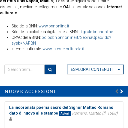
del Polo SBN Napoli, Manus
). Le risorse digitali sono inoltre
disponibili, mediante collegamento
OAI
, al portale nazionale
Internet
culturale
.
Sito della BNN:
www.bnnonline.it
Sito della biblioteca digitale della BNN:
digitale.bnnnonline.it
OPAC della BNN:
polosbn.bnnonline.it/SebinaOpac/.do?
sysb=NAPBN
Internet culturale:
www.internetculturale.it
ESPLORA I CONTENUTI
NUOVE ACCESSIONI
La incoronata poema sacro del Signor Matteo Romano
dato di nuovo alle stampe
Romano, Matteo (fl. 1688)
Autori