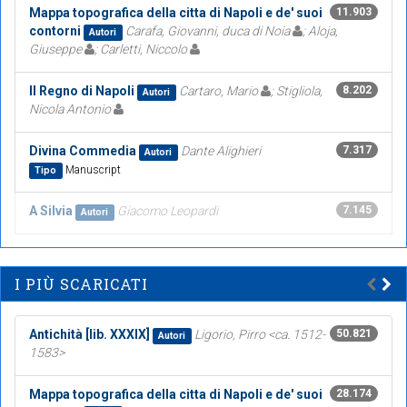
Mappa topografica della citta di Napoli e de' suoi
11.903
contorni
Carafa, Giovanni, duca di Noia
; Aloja,
Autori
Giuseppe
; Carletti, Niccolo
Il Regno di Napoli
Cartaro, Mario
; Stigliola,
8.202
Autori
Nicola Antonio
Divina Commedia
Dante Alighieri
7.317
Autori
Manuscript
Tipo
A Silvia
Giacomo Leopardi
7.145
Autori
I PIÙ SCARICATI
Antichità [lib. XXXIX]
Ligorio, Pirro <ca. 1512-
50.821
Autori
1583>
Mappa topografica della citta di Napoli e de' suoi
28.174