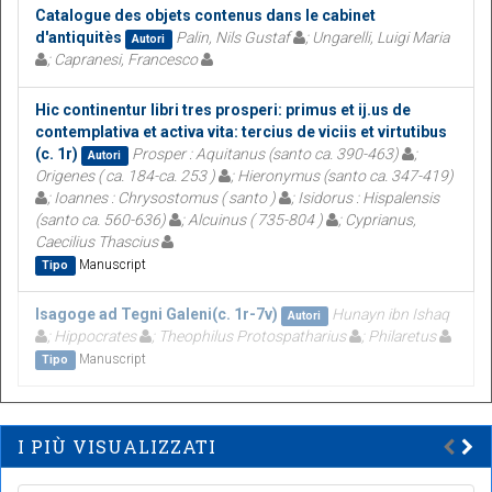
Catalogue des objets contenus dans le cabinet
d'antiquitès
Palin, Nils Gustaf
; Ungarelli, Luigi Maria
Autori
; Capranesi, Francesco
Hic continentur libri tres prosperi: primus et ij.us de
contemplativa et activa vita: tercius de viciis et virtutibus
(c. 1r)
Prosper : Aquitanus (santo ca. 390-463)
;
Autori
Origenes ( ca. 184-ca. 253 )
; Hieronymus (santo ca. 347-419)
; Ioannes : Chrysostomus ( santo )
; Isidorus : Hispalensis
(santo ca. 560-636)
; Alcuinus ( 735-804 )
; Cyprianus,
Caecilius Thascius
Manuscript
Tipo
Isagoge ad Tegni Galeni(c. 1r-7v)
Hunayn ibn Ishaq
Autori
; Hippocrates
; Theophilus Protospatharius
; Philaretus
Manuscript
Tipo
I PIÙ VISUALIZZATI