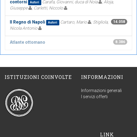
contorni
Carafa, Giovanni, duca di Noia
; Aloja,
Autori
Giuseppe
; Carletti, Niccolo
Il Regno di Napoli
Cartaro, Mario
; Stigliola,
14.058
Autori
Nicola Antonio
Atlante ottomano
8.386
ISTITUZIONI COINVOLTE
INFORMAZIONI
Informazioni generali
I servizi offerti
LINK