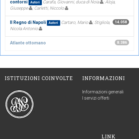
contorni
Carafa, Giovanni, duca di Noia
; Aloja,
Autori
Giuseppe
; Carletti, Niccolo
Il Regno di Napoli
Cartaro, Mario
; Stigliola,
14.058
Autori
Nicola Antonio
Atlante ottomano
8.386
ISTITUZIONI COINVOLTE
INFORMAZIONI
Informazioni generali
I servizi offerti
LINK