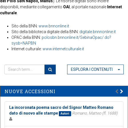
del Polo SBN Napoli, Manus
). Le risorse digitali sono inoltre
disponibili, mediante collegamento
OAI
, al portale nazionale
Internet
culturale
.
Sito della BNN:
www.bnnonline.it
Sito della biblioteca digitale della BNN:
digitale.bnnnonline.it
OPAC della BNN:
polosbn.bnnonline.it/SebinaOpac/.do?
sysb=NAPBN
Internet culturale:
www.internetculturale.it
ESPLORA I CONTENUTI
NUOVE ACCESSIONI
La incoronata poema sacro del Signor Matteo Romano
dato di nuovo alle stampe
Romano, Matteo (fl. 1688)
Autori