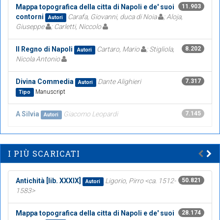
Mappa topografica della citta di Napoli e de' suoi
11.903
contorni
Carafa, Giovanni, duca di Noia
; Aloja,
Autori
Giuseppe
; Carletti, Niccolo
Il Regno di Napoli
Cartaro, Mario
; Stigliola,
8.202
Autori
Nicola Antonio
Divina Commedia
Dante Alighieri
7.317
Autori
Manuscript
Tipo
A Silvia
Giacomo Leopardi
7.145
Autori
I PIÙ SCARICATI
Antichità [lib. XXXIX]
Ligorio, Pirro <ca. 1512-
50.821
Autori
1583>
Mappa topografica della citta di Napoli e de' suoi
28.174