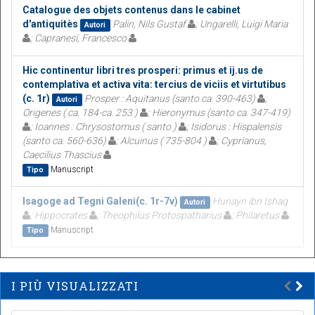
Catalogue des objets contenus dans le cabinet
d'antiquitès
Palin, Nils Gustaf
; Ungarelli, Luigi Maria
Autori
; Capranesi, Francesco
Hic continentur libri tres prosperi: primus et ij.us de
contemplativa et activa vita: tercius de viciis et virtutibus
(c. 1r)
Prosper : Aquitanus (santo ca. 390-463)
;
Autori
Origenes ( ca. 184-ca. 253 )
; Hieronymus (santo ca. 347-419)
; Ioannes : Chrysostomus ( santo )
; Isidorus : Hispalensis
(santo ca. 560-636)
; Alcuinus ( 735-804 )
; Cyprianus,
Caecilius Thascius
Manuscript
Tipo
Isagoge ad Tegni Galeni(c. 1r-7v)
Hunayn ibn Ishaq
Autori
; Hippocrates
; Theophilus Protospatharius
; Philaretus
Manuscript
Tipo
I PIÙ VISUALIZZATI