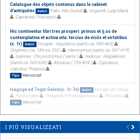
Catalogue des objets contenus dans le cabinet
d'antiquitès
Palin, Nils Gustaf
; Ungarelli, Luigi Maria
Autori
; Capranesi, Francesco
Hic continentur libri tres prosperi: primus et ij.us de
contemplativa et activa vita: tercius de viciis et virtutibus
(c. 1r)
Prosper : Aquitanus (santo ca. 390-463)
;
Autori
Origenes ( ca. 184-ca. 253 )
; Hieronymus (santo ca. 347-419)
; Ioannes : Chrysostomus ( santo )
; Isidorus : Hispalensis
(santo ca. 560-636)
; Alcuinus ( 735-804 )
; Cyprianus,
Caecilius Thascius
Manuscript
Tipo
Isagoge ad Tegni Galeni(c. 1r-7v)
Hunayn ibn Ishaq
Autori
; Hippocrates
; Theophilus Protospatharius
; Philaretus
Manuscript
Tipo
I PIÙ VISUALIZZATI