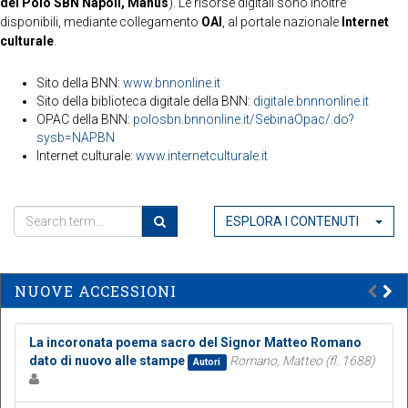
del Polo SBN Napoli, Manus
). Le risorse digitali sono inoltre
disponibili, mediante collegamento
OAI
, al portale nazionale
Internet
culturale
.
Sito della BNN:
www.bnnonline.it
Sito della biblioteca digitale della BNN:
digitale.bnnnonline.it
OPAC della BNN:
polosbn.bnnonline.it/SebinaOpac/.do?
sysb=NAPBN
Internet culturale:
www.internetculturale.it
ESPLORA I CONTENUTI
NUOVE ACCESSIONI
La incoronata poema sacro del Signor Matteo Romano
dato di nuovo alle stampe
Romano, Matteo (fl. 1688)
Autori