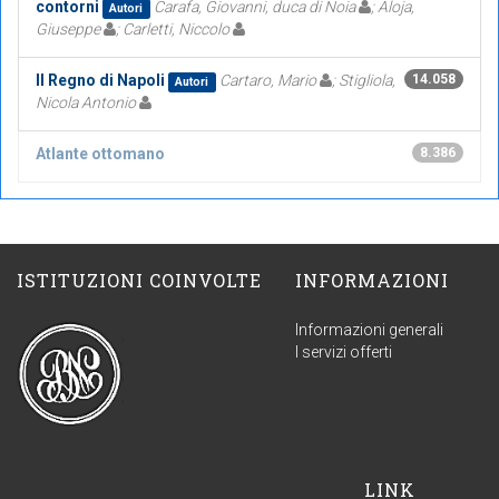
contorni
Carafa, Giovanni, duca di Noia
; Aloja,
Autori
Giuseppe
; Carletti, Niccolo
Il Regno di Napoli
Cartaro, Mario
; Stigliola,
14.058
Autori
Nicola Antonio
Atlante ottomano
8.386
ISTITUZIONI COINVOLTE
INFORMAZIONI
Informazioni generali
I servizi offerti
LINK