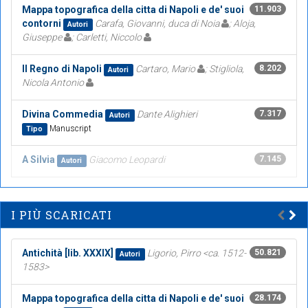
Mappa topografica della citta di Napoli e de' suoi
11.903
contorni
Carafa, Giovanni, duca di Noia
; Aloja,
Autori
Giuseppe
; Carletti, Niccolo
Il Regno di Napoli
Cartaro, Mario
; Stigliola,
8.202
Autori
Nicola Antonio
Divina Commedia
Dante Alighieri
7.317
Autori
Manuscript
Tipo
A Silvia
Giacomo Leopardi
7.145
Autori
I PIÙ SCARICATI
Antichità [lib. XXXIX]
Ligorio, Pirro <ca. 1512-
50.821
Autori
1583>
Mappa topografica della citta di Napoli e de' suoi
28.174