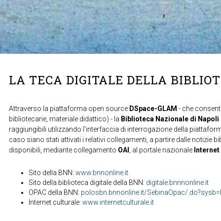
LA TECA DIGITALE DELLA BIBLIO
Attraverso la piattaforma open source
DSpace-GLAM
- che consente
bibliotecarie, materiale didattico) - la
Biblioteca Nazionale di Napoli
raggiungibili utilizzando l'interfaccia di interrogazione della piattafor
caso siano stati attivati i relativi collegamenti, a partire dalle notizie b
disponibili, mediante collegamento
OAI
, al portale nazionale
Internet
Sito della BNN:
www.bnnonline.it
Sito della biblioteca digitale della BNN:
digitale.bnnnonline.it
OPAC della BNN:
polosbn.bnnonline.it/SebinaOpac/.do?sys
Internet culturale:
www.internetculturale.it