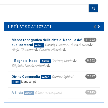
I PIÙ VISUALIZZATI
Mappa topografica della citta di Napoli e de'
11.903
suoi contorni
Carafa, Giovanni, duca di Noia
;
Autori
Aloja, Giuseppe
; Carletti, Niccolo
Il Regno di Napoli
Cartaro, Mario
;
8.202
Autori
Stigliola, Nicola Antonio
Divina Commedia
Dante Alighieri
7.317
Autori
Manuscript
Tipo
A Silvia
Giacomo Leopardi
7.145
Autori