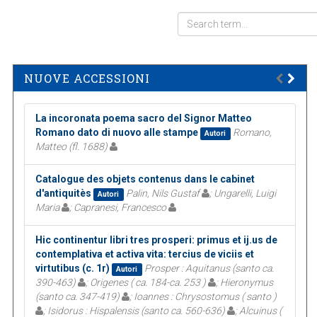
NUOVE ACCESSIONI
La incoronata poema sacro del Signor Matteo
Romano dato di nuovo alle stampe
Romano,
Autori
Matteo (fl. 1688)
Catalogue des objets contenus dans le cabinet
d'antiquitès
Palin, Nils Gustaf
; Ungarelli, Luigi
Autori
Maria
; Capranesi, Francesco
Hic continentur libri tres prosperi: primus et ij.us de
contemplativa et activa vita: tercius de viciis et
virtutibus (c. 1r)
Prosper : Aquitanus (santo ca.
Autori
390-463)
; Origenes ( ca. 184-ca. 253 )
; Hieronymus
(santo ca. 347-419)
; Ioannes : Chrysostomus ( santo )
; Isidorus : Hispalensis (santo ca. 560-636)
; Alcuinus (