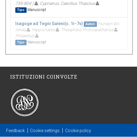
735-804 )
; Cyprianus, Caecilius Thascius
Manuscript
Tipo
Isagoge ad Tegni Galeni(c. 1r-7v)
Hunayn ibn
Autori
Ishaq
; Hippocrates
; Theophilus Protospatharius
;
Philaretus
Manuscript
Tipo
ISTITUZIONI COINVOLTE
Feedback
Cookie settings
Cookie policy