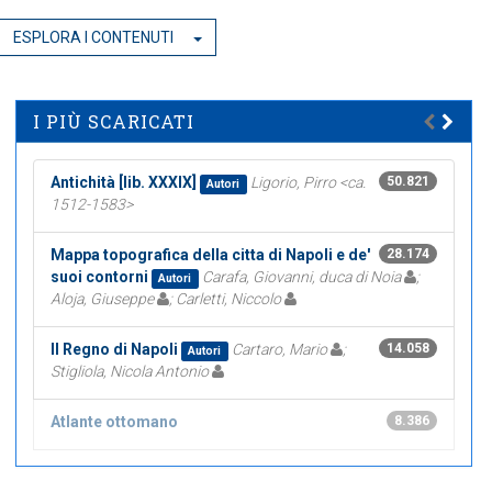
ESPLORA I CONTENUTI
I PIÙ SCARICATI
Antichità [lib. XXXIX]
Ligorio, Pirro <ca.
50.821
Autori
1512-1583>
Mappa topografica della citta di Napoli e de'
28.174
suoi contorni
Carafa, Giovanni, duca di Noia
;
Autori
Aloja, Giuseppe
; Carletti, Niccolo
Il Regno di Napoli
Cartaro, Mario
;
14.058
Autori
Stigliola, Nicola Antonio
Atlante ottomano
8.386