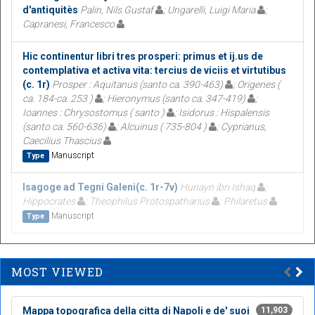
d'antiquitès
Palin, Nils Gustaf
; Ungarelli, Luigi Maria
;
Capranesi, Francesco
Hic continentur libri tres prosperi: primus et ij.us de
contemplativa et activa vita: tercius de viciis et virtutibus
(c. 1r)
Prosper : Aquitanus (santo ca. 390-463)
; Origenes (
ca. 184-ca. 253 )
; Hieronymus (santo ca. 347-419)
;
Ioannes : Chrysostomus ( santo )
; Isidorus : Hispalensis
(santo ca. 560-636)
; Alcuinus ( 735-804 )
; Cyprianus,
Caecilius Thascius
Manuscript
Type
Isagoge ad Tegni Galeni(c. 1r-7v)
Hunayn ibn Ishaq
;
Hippocrates
; Theophilus Protospatharius
; Philaretus
Manuscript
Type
MOST VIEWED
Mappa topografica della citta di Napoli e de' suoi
11,903