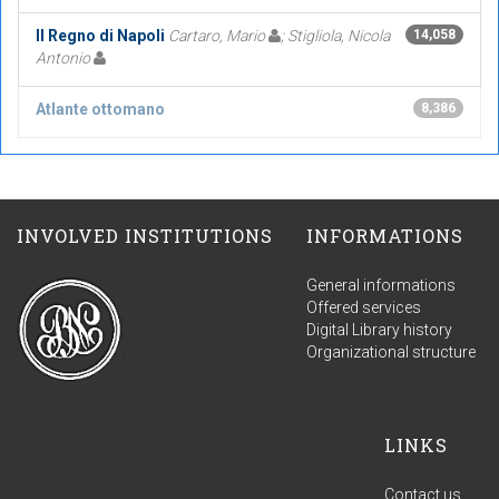
Il Regno di Napoli
Cartaro, Mario
; Stigliola, Nicola
14,058
Antonio
Atlante ottomano
8,386
INVOLVED INSTITUTIONS
INFORMATIONS
General informations
Offered services
Digital Library history
Organizational structure
LINKS
Contact us