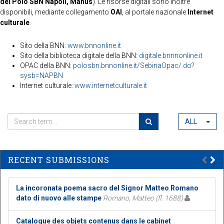
del Polo SBN Napoli, Manus
). Le risorse digitali sono inoltre
disponibili, mediante collegamento
OAI
, al portale nazionale
Internet
culturale
.
Sito della BNN:
www.bnnonline.it
Sito della biblioteca digitale della BNN:
digitale.bnnnonline.it
OPAC della BNN:
polosbn.bnnonline.it/SebinaOpac/.do?
sysb=NAPBN
Internet culturale:
www.internetculturale.it
ALL
RECENT SUBMISSIONS
La incoronata poema sacro del Signor Matteo Romano
dato di nuovo alle stampe
Romano, Matteo (fl. 1688)
Catalogue des objets contenus dans le cabinet