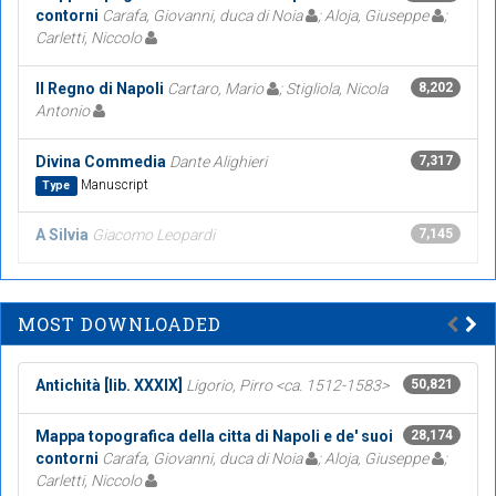
contorni
Carafa, Giovanni, duca di Noia
; Aloja, Giuseppe
;
Carletti, Niccolo
Il Regno di Napoli
Cartaro, Mario
; Stigliola, Nicola
8,202
Antonio
Divina Commedia
Dante Alighieri
7,317
Manuscript
Type
A Silvia
Giacomo Leopardi
7,145
MOST DOWNLOADED
Antichità [lib. XXXIX]
Ligorio, Pirro <ca. 1512-1583>
50,821
Mappa topografica della citta di Napoli e de' suoi
28,174
contorni
Carafa, Giovanni, duca di Noia
; Aloja, Giuseppe
;
Carletti, Niccolo