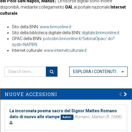
del Polo SBN Napoli, Manus
). Le risorse digitali sono inoltre
disponibili, mediante collegamento
OAI
, al portale nazionale
Internet
culturale
.
Sito della BNN:
www.bnnonline.it
Sito della biblioteca digitale della BNN:
digitale.bnnnonline.it
OPAC della BNN:
polosbn.bnnonline.it/SebinaOpac/.do?
sysb=NAPBN
Internet culturale:
www.internetculturale.it
ESPLORA I CONTENUTI
NUOVE ACCESSIONI
La incoronata poema sacro del Signor Matteo Romano
dato di nuovo alle stampe
Romano, Matteo (fl. 1688)
Autori