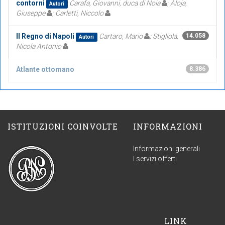
contorni
Carafa, Giovanni, duca di Noia
; Aloja,
Autori
Giuseppe
; Carletti, Niccolo
Il Regno di Napoli
Cartaro, Mario
; Stigliola,
14.058
Autori
Nicola Antonio
Atlante ottomano
8.386
ISTITUZIONI COINVOLTE
INFORMAZIONI
Informazioni generali
I servizi offerti
LINK