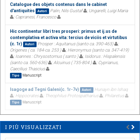
Catalogue des objets contenus dans le cabinet
d'antiquitès
Palin, Nils Gustaf
; Ungarelli, Luigi Maria
Autori
; Capranesi, Francesco
Hic continentur libri tres prosperi: primus et ij.us de
contemplativa et activa vita: tercius de viciis et virtutibus
(c. 1r)
Prosper : Aquitanus (santo ca. 390-463)
;
Autori
Origenes ( ca. 184-ca. 253 )
; Hieronymus (santo ca. 347-419)
; Ioannes : Chrysostomus ( santo )
; Isidorus : Hispalensis
(santo ca. 560-636)
; Alcuinus ( 735-804 )
; Cyprianus,
Caecilius Thascius
Manuscript
Tipo
Isagoge ad Tegni Galeni(c. 1r-7v)
Hunayn ibn Ishaq
Autori
; Hippocrates
; Theophilus Protospatharius
; Philaretus
Manuscript
Tipo
I PIÙ VISUALIZZATI