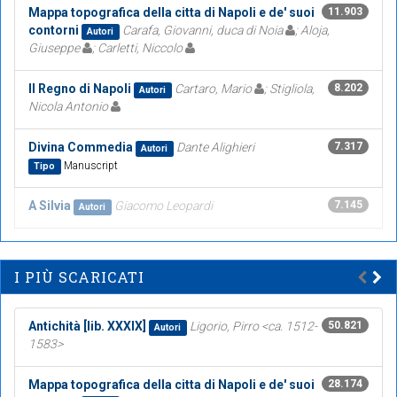
Mappa topografica della citta di Napoli e de' suoi
11.903
contorni
Carafa, Giovanni, duca di Noia
; Aloja,
Autori
Giuseppe
; Carletti, Niccolo
Il Regno di Napoli
Cartaro, Mario
; Stigliola,
8.202
Autori
Nicola Antonio
Divina Commedia
Dante Alighieri
7.317
Autori
Manuscript
Tipo
A Silvia
Giacomo Leopardi
7.145
Autori
I PIÙ SCARICATI
Antichità [lib. XXXIX]
Ligorio, Pirro <ca. 1512-
50.821
Autori
1583>
Mappa topografica della citta di Napoli e de' suoi
28.174