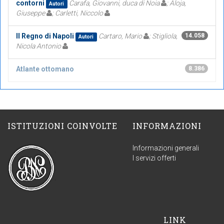
contorni
Carafa, Giovanni, duca di Noia
; Aloja,
Autori
Giuseppe
; Carletti, Niccolo
Il Regno di Napoli
Cartaro, Mario
; Stigliola,
14.058
Autori
Nicola Antonio
Atlante ottomano
8.386
ISTITUZIONI COINVOLTE
INFORMAZIONI
Informazioni generali
I servizi offerti
LINK