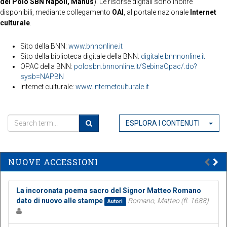
del Polo SBN Napoli, Manus
). Le risorse digitali sono inoltre
disponibili, mediante collegamento
OAI
, al portale nazionale
Internet
culturale
.
Sito della BNN:
www.bnnonline.it
Sito della biblioteca digitale della BNN:
digitale.bnnnonline.it
OPAC della BNN:
polosbn.bnnonline.it/SebinaOpac/.do?
sysb=NAPBN
Internet culturale:
www.internetculturale.it
ESPLORA I CONTENUTI
NUOVE ACCESSIONI
La incoronata poema sacro del Signor Matteo Romano
dato di nuovo alle stampe
Romano, Matteo (fl. 1688)
Autori