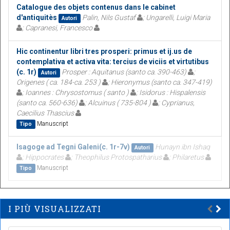
Catalogue des objets contenus dans le cabinet
d'antiquitès
Palin, Nils Gustaf
; Ungarelli, Luigi Maria
Autori
; Capranesi, Francesco
Hic continentur libri tres prosperi: primus et ij.us de
contemplativa et activa vita: tercius de viciis et virtutibus
(c. 1r)
Prosper : Aquitanus (santo ca. 390-463)
;
Autori
Origenes ( ca. 184-ca. 253 )
; Hieronymus (santo ca. 347-419)
; Ioannes : Chrysostomus ( santo )
; Isidorus : Hispalensis
(santo ca. 560-636)
; Alcuinus ( 735-804 )
; Cyprianus,
Caecilius Thascius
Manuscript
Tipo
Isagoge ad Tegni Galeni(c. 1r-7v)
Hunayn ibn Ishaq
Autori
; Hippocrates
; Theophilus Protospatharius
; Philaretus
Manuscript
Tipo
I PIÙ VISUALIZZATI