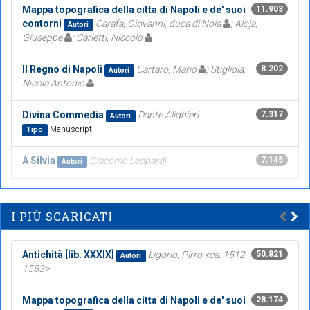
Mappa topografica della citta di Napoli e de' suoi
11.903
contorni
Carafa, Giovanni, duca di Noia
; Aloja,
Autori
Giuseppe
; Carletti, Niccolo
Il Regno di Napoli
Cartaro, Mario
; Stigliola,
8.202
Autori
Nicola Antonio
Divina Commedia
Dante Alighieri
7.317
Autori
Manuscript
Tipo
A Silvia
Giacomo Leopardi
7.145
Autori
I PIÙ SCARICATI
Antichità [lib. XXXIX]
Ligorio, Pirro <ca. 1512-
50.821
Autori
1583>
Mappa topografica della citta di Napoli e de' suoi
28.174