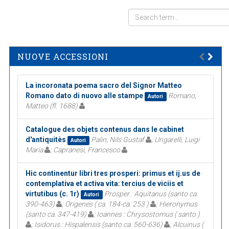
NUOVE ACCESSIONI
La incoronata poema sacro del Signor Matteo
Romano dato di nuovo alle stampe
Romano,
Autori
Matteo (fl. 1688)
Catalogue des objets contenus dans le cabinet
d'antiquitès
Palin, Nils Gustaf
; Ungarelli, Luigi
Autori
Maria
; Capranesi, Francesco
Hic continentur libri tres prosperi: primus et ij.us de
contemplativa et activa vita: tercius de viciis et
virtutibus (c. 1r)
Prosper : Aquitanus (santo ca.
Autori
390-463)
; Origenes ( ca. 184-ca. 253 )
; Hieronymus
(santo ca. 347-419)
; Ioannes : Chrysostomus ( santo )
; Isidorus : Hispalensis (santo ca. 560-636)
; Alcuinus (