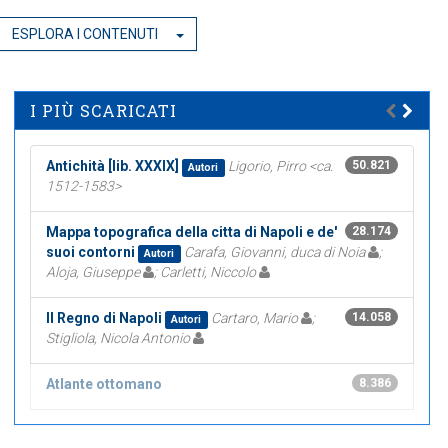
ESPLORA I CONTENUTI
I PIÙ SCARICATI
Antichità [lib. XXXIX]
Ligorio, Pirro <ca.
50.821
Autori
1512-1583>
Mappa topografica della citta di Napoli e de'
28.174
suoi contorni
Carafa, Giovanni, duca di Noia
;
Autori
Aloja, Giuseppe
; Carletti, Niccolo
Il Regno di Napoli
Cartaro, Mario
;
14.058
Autori
Stigliola, Nicola Antonio
Atlante ottomano
8.386