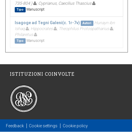
735-804 )
; Cyprianus, Caecilius Thascius
Manuscript
Tipo
Isagoge ad Tegni Galeni(c. 1r-7v)
Hunayn ibn
Autori
Ishaq
; Hippocrates
; Theophilus Protospatharius
;
Philaretus
Manuscript
Tipo
ISTITUZIONI COINVOLTE
Feedback
Cookie settings
Cookie policy