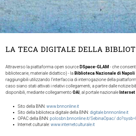
LA TECA DIGITALE DELLA BIBLIO
Attraverso la piattaforma open source
DSpace-GLAM
- che consente
bibliotecarie, materiale didattico) - la
Biblioteca Nazionale di Napoli
raggiungibili utilizzando l'interfaccia di interrogazione della piattafor
caso siano stati attivati i relativi collegamenti, a partire dalle notizie b
disponibili, mediante collegamento
OAI
, al portale nazionale
Internet
Sito della BNN:
www.bnnonline.it
Sito della biblioteca digitale della BNN:
digitale.bnnnonline.it
OPAC della BNN:
polosbn.bnnonline.it/SebinaOpac/.do?sys
Internet culturale:
www.internetculturale.it