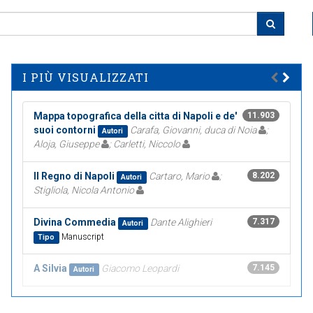
I PIÙ VISUALIZZATI
Mappa topografica della citta di Napoli e de'
11.903
suoi contorni
Carafa, Giovanni, duca di Noia
;
Autori
Aloja, Giuseppe
; Carletti, Niccolo
Il Regno di Napoli
Cartaro, Mario
;
8.202
Autori
Stigliola, Nicola Antonio
Divina Commedia
Dante Alighieri
7.317
Autori
Manuscript
Tipo
A Silvia
Giacomo Leopardi
7.145
Autori