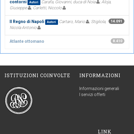
contorni
Carafa, Giovanni, duca di Noia
; Aloja,
Autori
Giuseppe
; Carletti, Niccolo
Il Regno di Napoli
Cartaro, Mario
; Stigliola,
14.091
Autori
Nicola Antonio
Atlante ottomano
8.410
ISTITUZIONI COINVOLTE
INFORMAZIONI
Informazioni generali
I servizi offerti
LINK