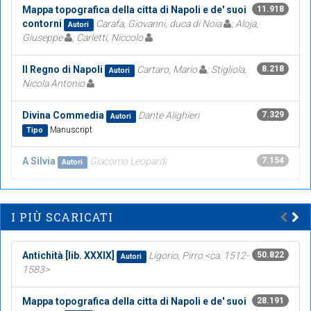
Mappa topografica della citta di Napoli e de' suoi
11.918
contorni
Carafa, Giovanni, duca di Noia
; Aloja,
Autori
Giuseppe
; Carletti, Niccolo
Il Regno di Napoli
Cartaro, Mario
; Stigliola,
8.218
Autori
Nicola Antonio
Divina Commedia
Dante Alighieri
7.329
Autori
Manuscript
Tipo
A Silvia
Giacomo Leopardi
7.154
Autori
I PIÙ SCARICATI
Antichità [lib. XXXIX]
Ligorio, Pirro <ca. 1512-
50.822
Autori
1583>
Mappa topografica della citta di Napoli e de' suoi
28.191