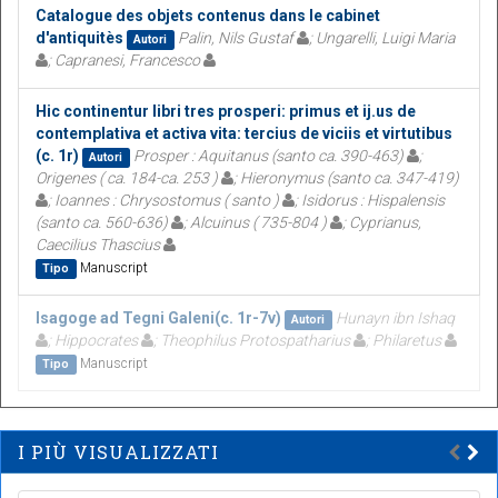
Catalogue des objets contenus dans le cabinet
d'antiquitès
Palin, Nils Gustaf
; Ungarelli, Luigi Maria
Autori
; Capranesi, Francesco
Hic continentur libri tres prosperi: primus et ij.us de
contemplativa et activa vita: tercius de viciis et virtutibus
(c. 1r)
Prosper : Aquitanus (santo ca. 390-463)
;
Autori
Origenes ( ca. 184-ca. 253 )
; Hieronymus (santo ca. 347-419)
; Ioannes : Chrysostomus ( santo )
; Isidorus : Hispalensis
(santo ca. 560-636)
; Alcuinus ( 735-804 )
; Cyprianus,
Caecilius Thascius
Manuscript
Tipo
Isagoge ad Tegni Galeni(c. 1r-7v)
Hunayn ibn Ishaq
Autori
; Hippocrates
; Theophilus Protospatharius
; Philaretus
Manuscript
Tipo
I PIÙ VISUALIZZATI