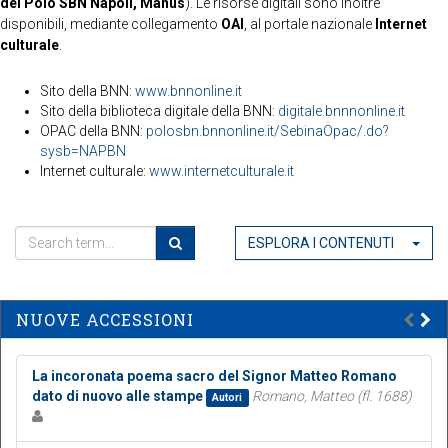
del Polo SBN Napoli, Manus
). Le risorse digitali sono inoltre
disponibili, mediante collegamento
OAI
, al portale nazionale
Internet
culturale
.
Sito della BNN:
www.bnnonline.it
Sito della biblioteca digitale della BNN:
digitale.bnnnonline.it
OPAC della BNN:
polosbn.bnnonline.it/SebinaOpac/.do?
sysb=NAPBN
Internet culturale:
www.internetculturale.it
ESPLORA I CONTENUTI
NUOVE ACCESSIONI
La incoronata poema sacro del Signor Matteo Romano
dato di nuovo alle stampe
Romano, Matteo (fl. 1688)
Autori