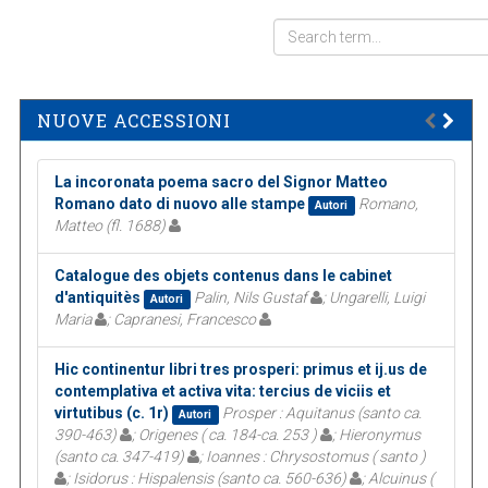
NUOVE ACCESSIONI
La incoronata poema sacro del Signor Matteo
Romano dato di nuovo alle stampe
Romano,
Autori
Matteo (fl. 1688)
Catalogue des objets contenus dans le cabinet
d'antiquitès
Palin, Nils Gustaf
; Ungarelli, Luigi
Autori
Maria
; Capranesi, Francesco
Hic continentur libri tres prosperi: primus et ij.us de
contemplativa et activa vita: tercius de viciis et
virtutibus (c. 1r)
Prosper : Aquitanus (santo ca.
Autori
390-463)
; Origenes ( ca. 184-ca. 253 )
; Hieronymus
(santo ca. 347-419)
; Ioannes : Chrysostomus ( santo )
; Isidorus : Hispalensis (santo ca. 560-636)
; Alcuinus (