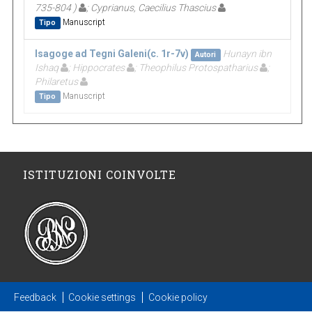
735-804 )
; Cyprianus, Caecilius Thascius
Manuscript
Tipo
Isagoge ad Tegni Galeni(c. 1r-7v)
Hunayn ibn
Autori
Ishaq
; Hippocrates
; Theophilus Protospatharius
;
Philaretus
Manuscript
Tipo
ISTITUZIONI COINVOLTE
Feedback
Cookie settings
Cookie policy