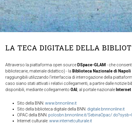
LA TECA DIGITALE DELLA BIBLIO
Attraverso la piattaforma open source
DSpace-GLAM
- che consente
bibliotecarie, materiale didattico) - la
Biblioteca Nazionale di Napoli
raggiungibili utilizzando l'interfaccia di interrogazione della piattafor
caso siano stati attivati i relativi collegamenti, a partire dalle notizie b
disponibili, mediante collegamento
OAI
, al portale nazionale
Internet
Sito della BNN:
www.bnnonline.it
Sito della biblioteca digitale della BNN:
digitale.bnnnonline.it
OPAC della BNN:
polosbn.bnnonline.it/SebinaOpac/.do?sys
Internet culturale:
www.internetculturale.it