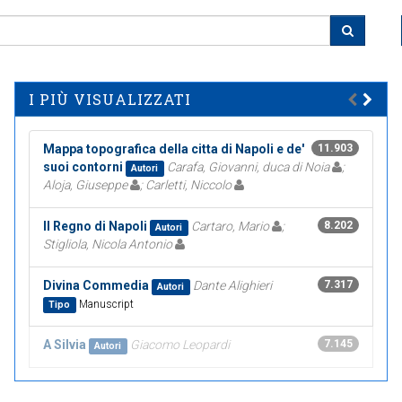
I PIÙ VISUALIZZATI
Mappa topografica della citta di Napoli e de'
11.903
suoi contorni
Carafa, Giovanni, duca di Noia
;
Autori
Aloja, Giuseppe
; Carletti, Niccolo
Il Regno di Napoli
Cartaro, Mario
;
8.202
Autori
Stigliola, Nicola Antonio
Divina Commedia
Dante Alighieri
7.317
Autori
Manuscript
Tipo
A Silvia
Giacomo Leopardi
7.145
Autori