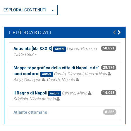
ESPLORA I CONTENUTI
I PIÙ SCARICATI
Antichità [lib. XXXIX]
Ligorio, Pirro <ca.
50.821
Autori
1512-1583>
Mappa topografica della citta di Napoli e de'
28.174
suoi contorni
Carafa, Giovanni, duca di Noia
;
Autori
Aloja, Giuseppe
; Carletti, Niccolo
Il Regno di Napoli
Cartaro, Mario
;
14.058
Autori
Stigliola, Nicola Antonio
Atlante ottomano
8.386