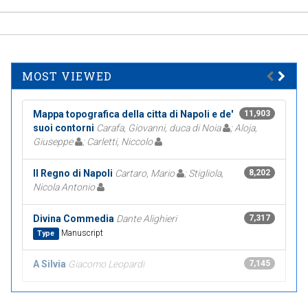
MOST VIEWED
Mappa topografica della citta di Napoli e de'
11,903
suoi contorni
Carafa, Giovanni, duca di Noia
; Aloja,
Giuseppe
; Carletti, Niccolo
Il Regno di Napoli
Cartaro, Mario
; Stigliola,
8,202
Nicola Antonio
Divina Commedia
Dante Alighieri
7,317
Manuscript
Type
A Silvia
Giacomo Leopardi
7,145