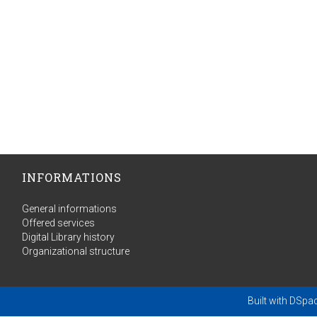
INFORMATIONS
General informations
Offered services
Digital Library history
Organizational structure
Built with
DSpa