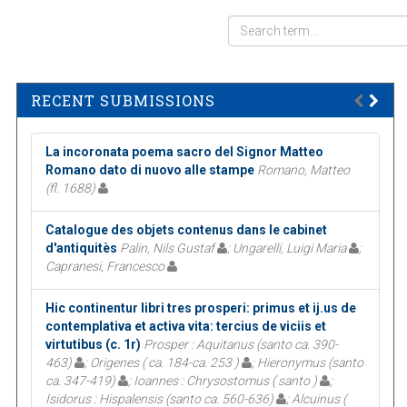
RECENT SUBMISSIONS
La incoronata poema sacro del Signor Matteo
Romano dato di nuovo alle stampe
Romano, Matteo
(fl. 1688)
Catalogue des objets contenus dans le cabinet
d'antiquitès
Palin, Nils Gustaf
; Ungarelli, Luigi Maria
;
Capranesi, Francesco
Hic continentur libri tres prosperi: primus et ij.us de
contemplativa et activa vita: tercius de viciis et
virtutibus (c. 1r)
Prosper : Aquitanus (santo ca. 390-
463)
; Origenes ( ca. 184-ca. 253 )
; Hieronymus (santo
ca. 347-419)
; Ioannes : Chrysostomus ( santo )
;
Isidorus : Hispalensis (santo ca. 560-636)
; Alcuinus (