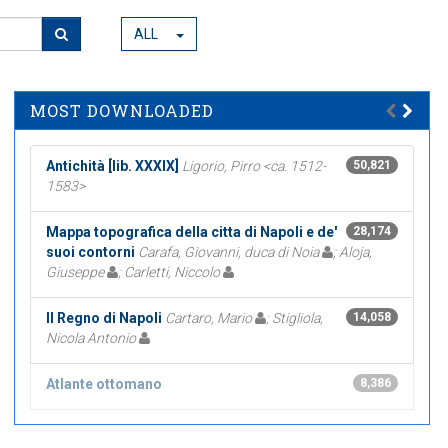
ALL
MOST DOWNLOADED
Antichità [lib. XXXIX]
Ligorio, Pirro <ca. 1512-
50,821
1583>
Mappa topografica della citta di Napoli e de'
28,174
suoi contorni
Carafa, Giovanni, duca di Noia
; Aloja,
Giuseppe
; Carletti, Niccolo
Il Regno di Napoli
Cartaro, Mario
; Stigliola,
14,058
Nicola Antonio
Atlante ottomano
8,386