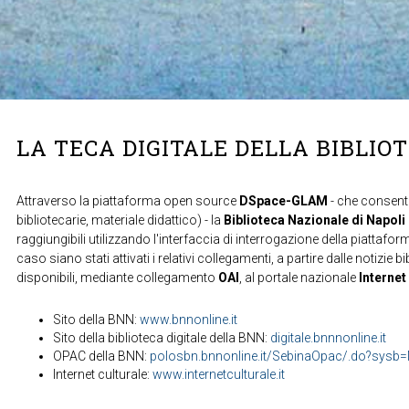
LA TECA DIGITALE DELLA BIBLIO
Attraverso la piattaforma open source
DSpace-GLAM
- che consente
bibliotecarie, materiale didattico) - la
Biblioteca Nazionale di Napoli
raggiungibili utilizzando l'interfaccia di interrogazione della piattafor
caso siano stati attivati i relativi collegamenti, a partire dalle notizie b
disponibili, mediante collegamento
OAI
, al portale nazionale
Internet
Sito della BNN:
www.bnnonline.it
Sito della biblioteca digitale della BNN:
digitale.bnnnonline.it
OPAC della BNN:
polosbn.bnnonline.it/SebinaOpac/.do?sys
Internet culturale:
www.internetculturale.it