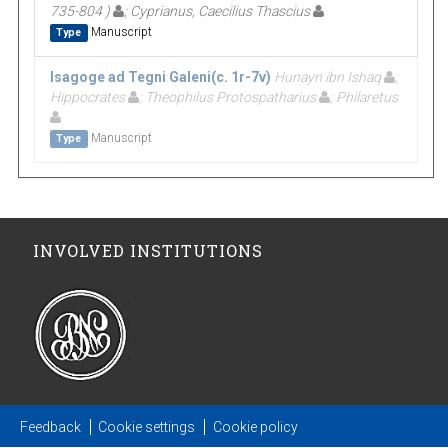
735-804 )
; Cyprianus, Caecilius Thascius
Manuscript
Type
Isagoge ad Tegni Galeni(c. 1r-7v)
Hunayn ibn Ishaq
;
Hippocrates
; Theophilus Protospatharius
; Philaretus
Manuscript
Type
INVOLVED INSTITUTIONS
Feedback
Cookie settings
Cookie policy