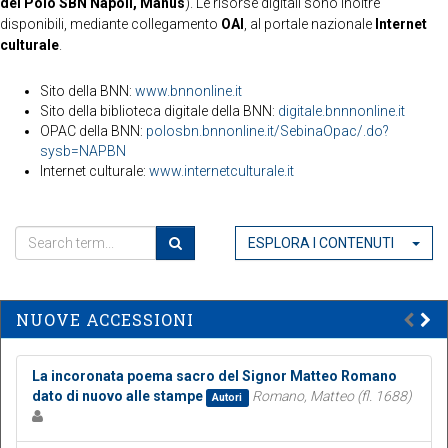
del Polo SBN Napoli, Manus
). Le risorse digitali sono inoltre
disponibili, mediante collegamento
OAI
, al portale nazionale
Internet
culturale
.
Sito della BNN:
www.bnnonline.it
Sito della biblioteca digitale della BNN:
digitale.bnnnonline.it
OPAC della BNN:
polosbn.bnnonline.it/SebinaOpac/.do?
sysb=NAPBN
Internet culturale:
www.internetculturale.it
ESPLORA I CONTENUTI
NUOVE ACCESSIONI
La incoronata poema sacro del Signor Matteo Romano
dato di nuovo alle stampe
Romano, Matteo (fl. 1688)
Autori