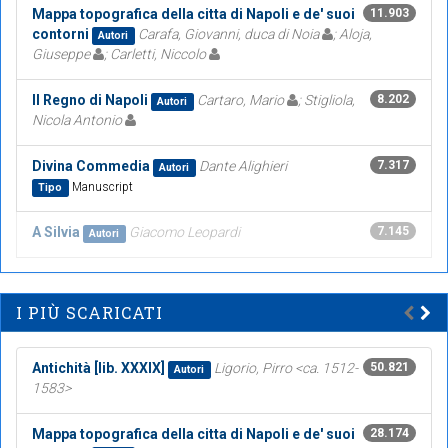
Mappa topografica della citta di Napoli e de' suoi
11.903
contorni
Carafa, Giovanni, duca di Noia
; Aloja,
Autori
Giuseppe
; Carletti, Niccolo
Il Regno di Napoli
Cartaro, Mario
; Stigliola,
8.202
Autori
Nicola Antonio
Divina Commedia
Dante Alighieri
7.317
Autori
Manuscript
Tipo
A Silvia
Giacomo Leopardi
7.145
Autori
I PIÙ SCARICATI
Antichità [lib. XXXIX]
Ligorio, Pirro <ca. 1512-
50.821
Autori
1583>
Mappa topografica della citta di Napoli e de' suoi
28.174