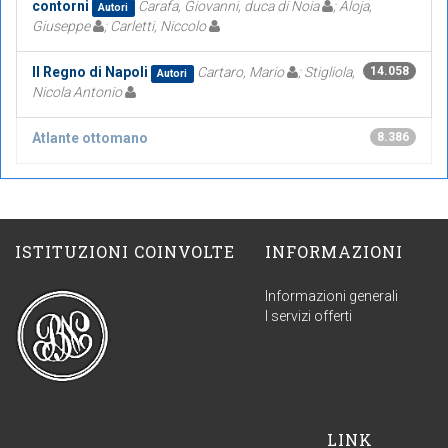
contorni
Carafa, Giovanni, duca di Noia
; Aloja,
Autori
Giuseppe
; Carletti, Niccolo
Il Regno di Napoli
Cartaro, Mario
; Stigliola,
14.058
Autori
Nicola Antonio
Atlante ottomano
8.386
ISTITUZIONI COINVOLTE
INFORMAZIONI
Informazioni generali
I servizi offerti
LINK