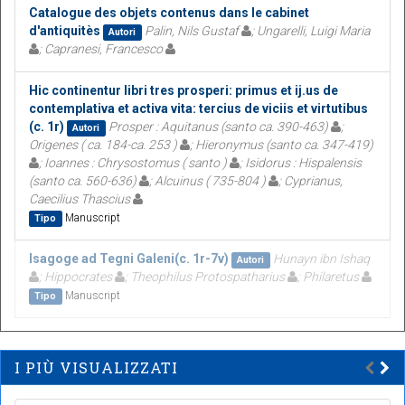
Catalogue des objets contenus dans le cabinet
d'antiquitès
Palin, Nils Gustaf
; Ungarelli, Luigi Maria
Autori
; Capranesi, Francesco
Hic continentur libri tres prosperi: primus et ij.us de
contemplativa et activa vita: tercius de viciis et virtutibus
(c. 1r)
Prosper : Aquitanus (santo ca. 390-463)
;
Autori
Origenes ( ca. 184-ca. 253 )
; Hieronymus (santo ca. 347-419)
; Ioannes : Chrysostomus ( santo )
; Isidorus : Hispalensis
(santo ca. 560-636)
; Alcuinus ( 735-804 )
; Cyprianus,
Caecilius Thascius
Manuscript
Tipo
Isagoge ad Tegni Galeni(c. 1r-7v)
Hunayn ibn Ishaq
Autori
; Hippocrates
; Theophilus Protospatharius
; Philaretus
Manuscript
Tipo
I PIÙ VISUALIZZATI