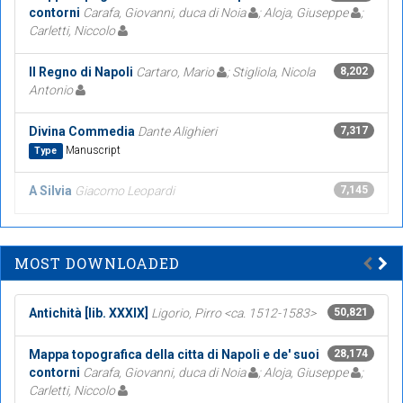
contorni
Carafa, Giovanni, duca di Noia
; Aloja, Giuseppe
;
Carletti, Niccolo
Il Regno di Napoli
Cartaro, Mario
; Stigliola, Nicola
8,202
Antonio
Divina Commedia
Dante Alighieri
7,317
Manuscript
Type
A Silvia
Giacomo Leopardi
7,145
MOST DOWNLOADED
Antichità [lib. XXXIX]
Ligorio, Pirro <ca. 1512-1583>
50,821
Mappa topografica della citta di Napoli e de' suoi
28,174
contorni
Carafa, Giovanni, duca di Noia
; Aloja, Giuseppe
;
Carletti, Niccolo