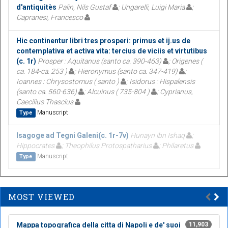
d'antiquitès
Palin, Nils Gustaf
; Ungarelli, Luigi Maria
;
Capranesi, Francesco
Hic continentur libri tres prosperi: primus et ij.us de
contemplativa et activa vita: tercius de viciis et virtutibus
(c. 1r)
Prosper : Aquitanus (santo ca. 390-463)
; Origenes (
ca. 184-ca. 253 )
; Hieronymus (santo ca. 347-419)
;
Ioannes : Chrysostomus ( santo )
; Isidorus : Hispalensis
(santo ca. 560-636)
; Alcuinus ( 735-804 )
; Cyprianus,
Caecilius Thascius
Manuscript
Type
Isagoge ad Tegni Galeni(c. 1r-7v)
Hunayn ibn Ishaq
;
Hippocrates
; Theophilus Protospatharius
; Philaretus
Manuscript
Type
MOST VIEWED
Mappa topografica della citta di Napoli e de' suoi
11,903