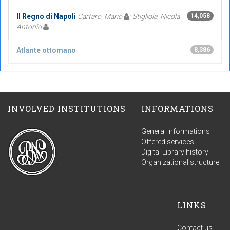
Il Regno di Napoli
Cartaro, Mario
; Stigliola, Nicola
14,058
Antonio
Atlante ottomano
8,386
INVOLVED INSTITUTIONS
INFORMATIONS
General informations
Offered services
Digital Library history
Organizational structure
LINKS
Contact us