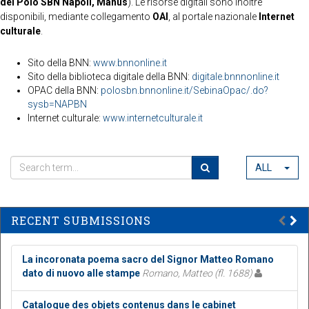
del Polo SBN Napoli, Manus
). Le risorse digitali sono inoltre
disponibili, mediante collegamento
OAI
, al portale nazionale
Internet
culturale
.
Sito della BNN:
www.bnnonline.it
Sito della biblioteca digitale della BNN:
digitale.bnnnonline.it
OPAC della BNN:
polosbn.bnnonline.it/SebinaOpac/.do?
sysb=NAPBN
Internet culturale:
www.internetculturale.it
ALL
RECENT SUBMISSIONS
La incoronata poema sacro del Signor Matteo Romano
dato di nuovo alle stampe
Romano, Matteo (fl. 1688)
Catalogue des objets contenus dans le cabinet