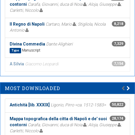
contorni
Carafa, Giovanni, duca di Noia
; Aloja, Giuseppe
;
Carletti, Niccolo
Il Regno di Napoli
Cartaro, Mario
; Stigliola, Nicola
8,218
Antonio
Divina Commedia
Dante Alighieri
7,329
Manuscript
Type
A Silvia
Giacomo Leopardi
7,154
MOST DOWNLOADED
Antichità [lib. XXXIX]
Ligorio, Pirro <ca. 1512-1583>
50,822
Mappa topografica della citta di Napoli e de' suoi
28,174
contorni
Carafa, Giovanni, duca di Noia
; Aloja, Giuseppe
;
Carletti, Niccolo