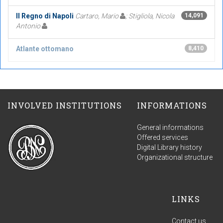
Il Regno di Napoli
Cartaro, Mario
; Stigliola, Nicola
14,091
Antonio
Atlante ottomano
8,410
INVOLVED INSTITUTIONS
INFORMATIONS
General informations
Offered services
Digital Library history
Organizational structure
LINKS
Contact us