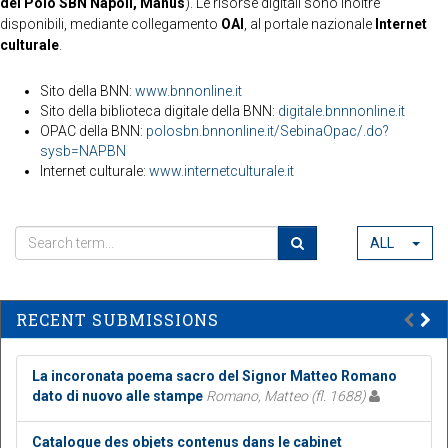
del Polo SBN Napoli, Manus
). Le risorse digitali sono inoltre
disponibili, mediante collegamento
OAI
, al portale nazionale
Internet
culturale
.
Sito della BNN:
www.bnnonline.it
Sito della biblioteca digitale della BNN:
digitale.bnnnonline.it
OPAC della BNN:
polosbn.bnnonline.it/SebinaOpac/.do?
sysb=NAPBN
Internet culturale:
www.internetculturale.it
ALL
RECENT SUBMISSIONS
La incoronata poema sacro del Signor Matteo Romano
dato di nuovo alle stampe
Romano, Matteo (fl. 1688)
Catalogue des objets contenus dans le cabinet