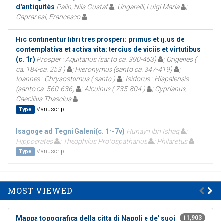
d'antiquitès
Palin, Nils Gustaf
; Ungarelli, Luigi Maria
;
Capranesi, Francesco
Hic continentur libri tres prosperi: primus et ij.us de
contemplativa et activa vita: tercius de viciis et virtutibus
(c. 1r)
Prosper : Aquitanus (santo ca. 390-463)
; Origenes (
ca. 184-ca. 253 )
; Hieronymus (santo ca. 347-419)
;
Ioannes : Chrysostomus ( santo )
; Isidorus : Hispalensis
(santo ca. 560-636)
; Alcuinus ( 735-804 )
; Cyprianus,
Caecilius Thascius
Manuscript
Type
Isagoge ad Tegni Galeni(c. 1r-7v)
Hunayn ibn Ishaq
;
Hippocrates
; Theophilus Protospatharius
; Philaretus
Manuscript
Type
MOST VIEWED
Mappa topografica della citta di Napoli e de' suoi
11,903