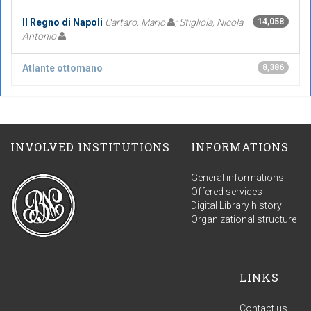
Il Regno di Napoli
Cartaro, Mario
; Stigliola, Nicola
14,058
Antonio
Atlante ottomano
8,386
INVOLVED INSTITUTIONS
INFORMATIONS
General informations
Offered services
Digital Library history
Organizational structure
LINKS
Contact us