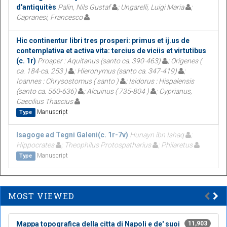
d'antiquitès
Palin, Nils Gustaf
; Ungarelli, Luigi Maria
;
Capranesi, Francesco
Hic continentur libri tres prosperi: primus et ij.us de
contemplativa et activa vita: tercius de viciis et virtutibus
(c. 1r)
Prosper : Aquitanus (santo ca. 390-463)
; Origenes (
ca. 184-ca. 253 )
; Hieronymus (santo ca. 347-419)
;
Ioannes : Chrysostomus ( santo )
; Isidorus : Hispalensis
(santo ca. 560-636)
; Alcuinus ( 735-804 )
; Cyprianus,
Caecilius Thascius
Manuscript
Type
Isagoge ad Tegni Galeni(c. 1r-7v)
Hunayn ibn Ishaq
;
Hippocrates
; Theophilus Protospatharius
; Philaretus
Manuscript
Type
MOST VIEWED
Mappa topografica della citta di Napoli e de' suoi
11,903