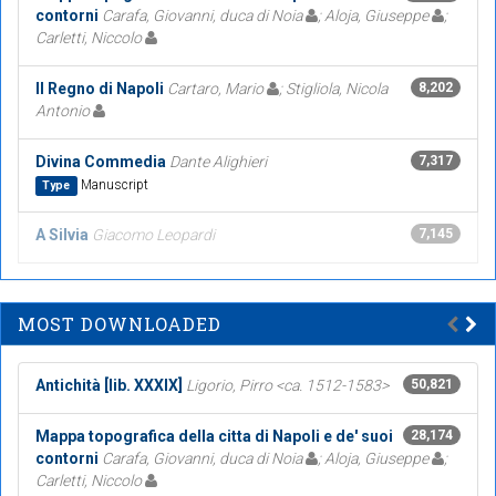
contorni
Carafa, Giovanni, duca di Noia
; Aloja, Giuseppe
;
Carletti, Niccolo
Il Regno di Napoli
Cartaro, Mario
; Stigliola, Nicola
8,202
Antonio
Divina Commedia
Dante Alighieri
7,317
Manuscript
Type
A Silvia
Giacomo Leopardi
7,145
MOST DOWNLOADED
Antichità [lib. XXXIX]
Ligorio, Pirro <ca. 1512-1583>
50,821
Mappa topografica della citta di Napoli e de' suoi
28,174
contorni
Carafa, Giovanni, duca di Noia
; Aloja, Giuseppe
;
Carletti, Niccolo