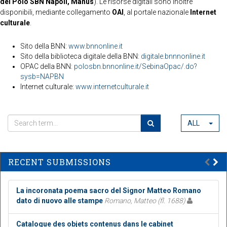
del Polo SBN Napoli, Manus
). Le risorse digitali sono inoltre
disponibili, mediante collegamento
OAI
, al portale nazionale
Internet
culturale
.
Sito della BNN:
www.bnnonline.it
Sito della biblioteca digitale della BNN:
digitale.bnnnonline.it
OPAC della BNN:
polosbn.bnnonline.it/SebinaOpac/.do?
sysb=NAPBN
Internet culturale:
www.internetculturale.it
ALL
RECENT SUBMISSIONS
La incoronata poema sacro del Signor Matteo Romano
dato di nuovo alle stampe
Romano, Matteo (fl. 1688)
Catalogue des objets contenus dans le cabinet