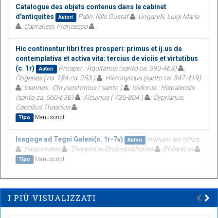
Catalogue des objets contenus dans le cabinet
d'antiquitès
Palin, Nils Gustaf
; Ungarelli, Luigi Maria
Autori
; Capranesi, Francesco
Hic continentur libri tres prosperi: primus et ij.us de
contemplativa et activa vita: tercius de viciis et virtutibus
(c. 1r)
Prosper : Aquitanus (santo ca. 390-463)
;
Autori
Origenes ( ca. 184-ca. 253 )
; Hieronymus (santo ca. 347-419)
; Ioannes : Chrysostomus ( santo )
; Isidorus : Hispalensis
(santo ca. 560-636)
; Alcuinus ( 735-804 )
; Cyprianus,
Caecilius Thascius
Manuscript
Tipo
Isagoge ad Tegni Galeni(c. 1r-7v)
Hunayn ibn Ishaq
Autori
; Hippocrates
; Theophilus Protospatharius
; Philaretus
Manuscript
Tipo
I PIÙ VISUALIZZATI