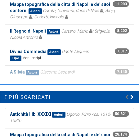
Mappa topografica della citta di Napoli e de' suoi
11.903
contorni
Carafa, Giovanni, duca di Noia
; Aloja,
Autori
Giuseppe
; Carletti, Niccolo
Il Regno di Napoli
Cartaro, Mario
; Stigliola,
8.202
Autori
Nicola Antonio
Divina Commedia
Dante Alighieri
7.317
Autori
Manuscript
Tipo
A Silvia
Giacomo Leopardi
7.145
Autori
I PIÙ SCARICATI
Antichità [lib. XXXIX]
Ligorio, Pirro <ca. 1512-
50.821
Autori
1583>
Mappa topografica della citta di Napoli e de' suoi
28.174