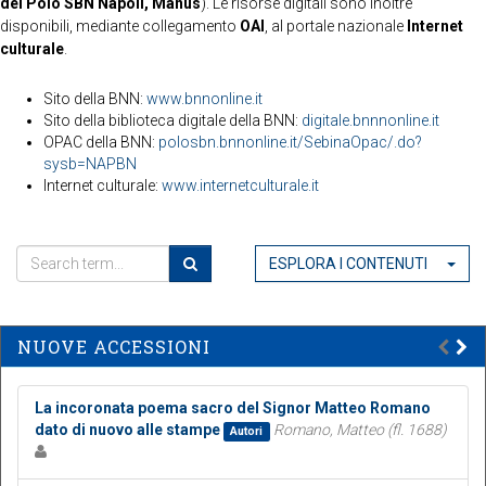
del Polo SBN Napoli, Manus
). Le risorse digitali sono inoltre
disponibili, mediante collegamento
OAI
, al portale nazionale
Internet
culturale
.
Sito della BNN:
www.bnnonline.it
Sito della biblioteca digitale della BNN:
digitale.bnnnonline.it
OPAC della BNN:
polosbn.bnnonline.it/SebinaOpac/.do?
sysb=NAPBN
Internet culturale:
www.internetculturale.it
ESPLORA I CONTENUTI
NUOVE ACCESSIONI
La incoronata poema sacro del Signor Matteo Romano
dato di nuovo alle stampe
Romano, Matteo (fl. 1688)
Autori