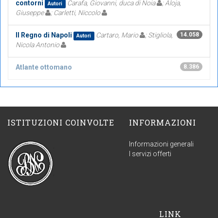
contorni
Carafa, Giovanni, duca di Noia
; Aloja,
Autori
Giuseppe
; Carletti, Niccolo
Il Regno di Napoli
Cartaro, Mario
; Stigliola,
14.058
Autori
Nicola Antonio
Atlante ottomano
8.386
ISTITUZIONI COINVOLTE
INFORMAZIONI
Informazioni generali
I servizi offerti
LINK