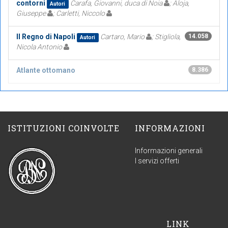
contorni
Carafa, Giovanni, duca di Noia
; Aloja,
Autori
Giuseppe
; Carletti, Niccolo
Il Regno di Napoli
Cartaro, Mario
; Stigliola,
14.058
Autori
Nicola Antonio
Atlante ottomano
8.386
ISTITUZIONI COINVOLTE
INFORMAZIONI
Informazioni generali
I servizi offerti
LINK