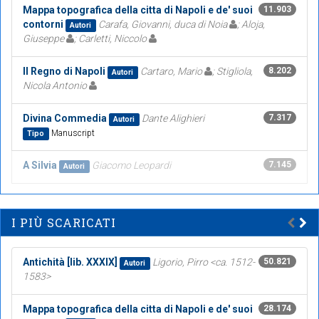
Mappa topografica della citta di Napoli e de' suoi
11.903
contorni
Carafa, Giovanni, duca di Noia
; Aloja,
Autori
Giuseppe
; Carletti, Niccolo
Il Regno di Napoli
Cartaro, Mario
; Stigliola,
8.202
Autori
Nicola Antonio
Divina Commedia
Dante Alighieri
7.317
Autori
Manuscript
Tipo
A Silvia
Giacomo Leopardi
7.145
Autori
I PIÙ SCARICATI
Antichità [lib. XXXIX]
Ligorio, Pirro <ca. 1512-
50.821
Autori
1583>
Mappa topografica della citta di Napoli e de' suoi
28.174