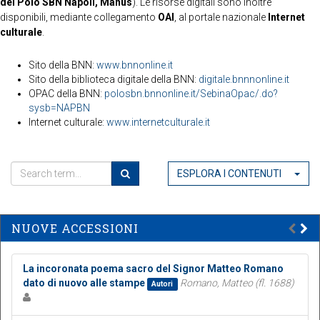
del Polo SBN Napoli, Manus
). Le risorse digitali sono inoltre
disponibili, mediante collegamento
OAI
, al portale nazionale
Internet
culturale
.
Sito della BNN:
www.bnnonline.it
Sito della biblioteca digitale della BNN:
digitale.bnnnonline.it
OPAC della BNN:
polosbn.bnnonline.it/SebinaOpac/.do?
sysb=NAPBN
Internet culturale:
www.internetculturale.it
ESPLORA I CONTENUTI
NUOVE ACCESSIONI
La incoronata poema sacro del Signor Matteo Romano
dato di nuovo alle stampe
Romano, Matteo (fl. 1688)
Autori