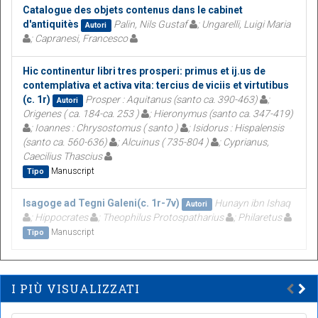
Catalogue des objets contenus dans le cabinet
d'antiquitès
Palin, Nils Gustaf
; Ungarelli, Luigi Maria
Autori
; Capranesi, Francesco
Hic continentur libri tres prosperi: primus et ij.us de
contemplativa et activa vita: tercius de viciis et virtutibus
(c. 1r)
Prosper : Aquitanus (santo ca. 390-463)
;
Autori
Origenes ( ca. 184-ca. 253 )
; Hieronymus (santo ca. 347-419)
; Ioannes : Chrysostomus ( santo )
; Isidorus : Hispalensis
(santo ca. 560-636)
; Alcuinus ( 735-804 )
; Cyprianus,
Caecilius Thascius
Manuscript
Tipo
Isagoge ad Tegni Galeni(c. 1r-7v)
Hunayn ibn Ishaq
Autori
; Hippocrates
; Theophilus Protospatharius
; Philaretus
Manuscript
Tipo
I PIÙ VISUALIZZATI