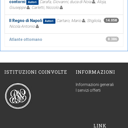
contorni
Carafa, Giovanni, duca di Noia
; Aloja,
Autori
Giuseppe
; Carletti, Niccolo
Il Regno di Napoli
Cartaro, Mario
; Stigliola,
14.058
Autori
Nicola Antonio
Atlante ottomano
8.386
ISTITUZIONI COINVOLTE
INFORMAZIONI
Informazioni generali
I servizi offerti
LINK