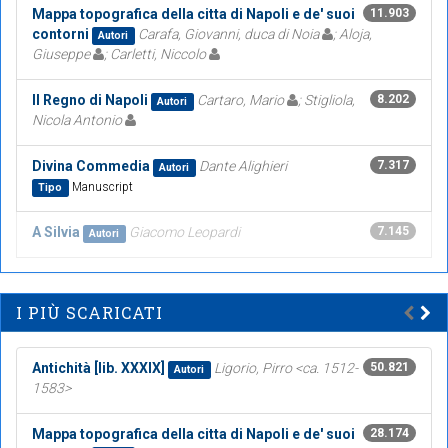
Mappa topografica della citta di Napoli e de' suoi
11.903
contorni
Carafa, Giovanni, duca di Noia
; Aloja,
Autori
Giuseppe
; Carletti, Niccolo
Il Regno di Napoli
Cartaro, Mario
; Stigliola,
8.202
Autori
Nicola Antonio
Divina Commedia
Dante Alighieri
7.317
Autori
Manuscript
Tipo
A Silvia
Giacomo Leopardi
7.145
Autori
I PIÙ SCARICATI
Antichità [lib. XXXIX]
Ligorio, Pirro <ca. 1512-
50.821
Autori
1583>
Mappa topografica della citta di Napoli e de' suoi
28.174