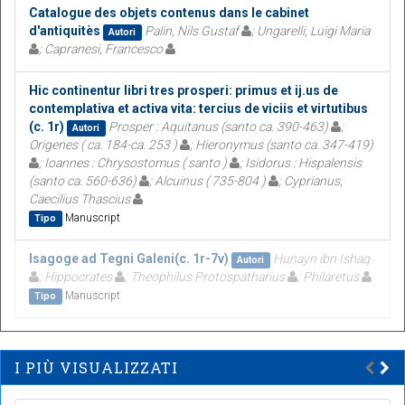
Catalogue des objets contenus dans le cabinet
d'antiquitès
Palin, Nils Gustaf
; Ungarelli, Luigi Maria
Autori
; Capranesi, Francesco
Hic continentur libri tres prosperi: primus et ij.us de
contemplativa et activa vita: tercius de viciis et virtutibus
(c. 1r)
Prosper : Aquitanus (santo ca. 390-463)
;
Autori
Origenes ( ca. 184-ca. 253 )
; Hieronymus (santo ca. 347-419)
; Ioannes : Chrysostomus ( santo )
; Isidorus : Hispalensis
(santo ca. 560-636)
; Alcuinus ( 735-804 )
; Cyprianus,
Caecilius Thascius
Manuscript
Tipo
Isagoge ad Tegni Galeni(c. 1r-7v)
Hunayn ibn Ishaq
Autori
; Hippocrates
; Theophilus Protospatharius
; Philaretus
Manuscript
Tipo
I PIÙ VISUALIZZATI