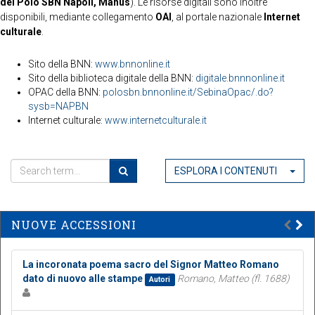
del Polo SBN Napoli, Manus
). Le risorse digitali sono inoltre
disponibili, mediante collegamento
OAI
, al portale nazionale
Internet
culturale
.
Sito della BNN:
www.bnnonline.it
Sito della biblioteca digitale della BNN:
digitale.bnnnonline.it
OPAC della BNN:
polosbn.bnnonline.it/SebinaOpac/.do?
sysb=NAPBN
Internet culturale:
www.internetculturale.it
ESPLORA I CONTENUTI
NUOVE ACCESSIONI
La incoronata poema sacro del Signor Matteo Romano
dato di nuovo alle stampe
Romano, Matteo (fl. 1688)
Autori