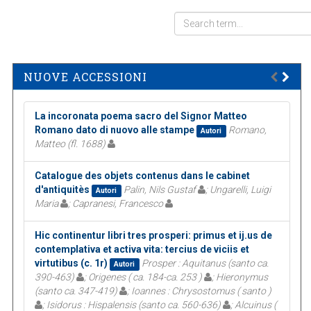
NUOVE ACCESSIONI
La incoronata poema sacro del Signor Matteo
Romano dato di nuovo alle stampe
Romano,
Autori
Matteo (fl. 1688)
Catalogue des objets contenus dans le cabinet
d'antiquitès
Palin, Nils Gustaf
; Ungarelli, Luigi
Autori
Maria
; Capranesi, Francesco
Hic continentur libri tres prosperi: primus et ij.us de
contemplativa et activa vita: tercius de viciis et
virtutibus (c. 1r)
Prosper : Aquitanus (santo ca.
Autori
390-463)
; Origenes ( ca. 184-ca. 253 )
; Hieronymus
(santo ca. 347-419)
; Ioannes : Chrysostomus ( santo )
; Isidorus : Hispalensis (santo ca. 560-636)
; Alcuinus (