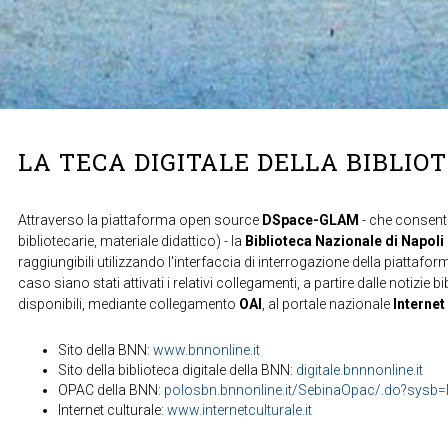
LA TECA DIGITALE DELLA BIBLIO
Attraverso la piattaforma open source
DSpace-GLAM
- che consente
bibliotecarie, materiale didattico) - la
Biblioteca Nazionale di Napoli
raggiungibili utilizzando l'interfaccia di interrogazione della piattafor
caso siano stati attivati i relativi collegamenti, a partire dalle notizie b
disponibili, mediante collegamento
OAI
, al portale nazionale
Internet
Sito della BNN:
www.bnnonline.it
Sito della biblioteca digitale della BNN:
digitale.bnnnonline.it
OPAC della BNN:
polosbn.bnnonline.it/SebinaOpac/.do?sys
Internet culturale:
www.internetculturale.it