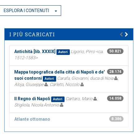
ESPLORA I CONTENUTI
I PIÙ SCARICATI
Antichità [lib. XXXIX]
Ligorio, Pirro <ca.
50.821
Autori
1512-1583>
Mappa topografica della citta di Napoli e de'
28.174
suoi contorni
Carafa, Giovanni, duca di Noia
;
Autori
Aloja, Giuseppe
; Carletti, Niccolo
Il Regno di Napoli
Cartaro, Mario
;
14.058
Autori
Stigliola, Nicola Antonio
Atlante ottomano
8.386