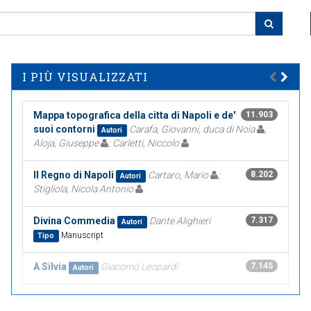
I PIÙ VISUALIZZATI
Mappa topografica della citta di Napoli e de'
11.903
suoi contorni
Carafa, Giovanni, duca di Noia
;
Autori
Aloja, Giuseppe
; Carletti, Niccolo
Il Regno di Napoli
Cartaro, Mario
;
8.202
Autori
Stigliola, Nicola Antonio
Divina Commedia
Dante Alighieri
7.317
Autori
Manuscript
Tipo
A Silvia
Giacomo Leopardi
7.145
Autori