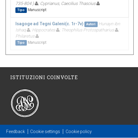
735-804 )
; Cyprianus, Caecilius Thascius
Manuscript
Tipo
Isagoge ad Tegni Galeni(c. 1r-7v)
Hunayn ibn
Autori
Ishaq
; Hippocrates
; Theophilus Protospatharius
;
Philaretus
Manuscript
Tipo
ISTITUZIONI COINVOLTE
Feedback
Cookie settings
Cookie policy