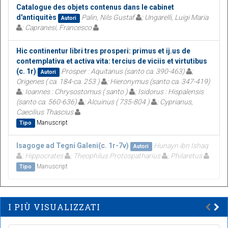
Catalogue des objets contenus dans le cabinet
d'antiquitès
Palin, Nils Gustaf
; Ungarelli, Luigi Maria
Autori
; Capranesi, Francesco
Hic continentur libri tres prosperi: primus et ij.us de
contemplativa et activa vita: tercius de viciis et virtutibus
(c. 1r)
Prosper : Aquitanus (santo ca. 390-463)
;
Autori
Origenes ( ca. 184-ca. 253 )
; Hieronymus (santo ca. 347-419)
; Ioannes : Chrysostomus ( santo )
; Isidorus : Hispalensis
(santo ca. 560-636)
; Alcuinus ( 735-804 )
; Cyprianus,
Caecilius Thascius
Manuscript
Tipo
Isagoge ad Tegni Galeni(c. 1r-7v)
Hunayn ibn Ishaq
Autori
; Hippocrates
; Theophilus Protospatharius
; Philaretus
Manuscript
Tipo
I PIÙ VISUALIZZATI