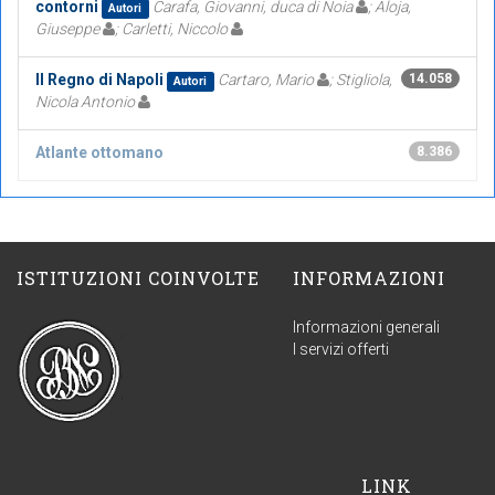
contorni
Carafa, Giovanni, duca di Noia
; Aloja,
Autori
Giuseppe
; Carletti, Niccolo
Il Regno di Napoli
Cartaro, Mario
; Stigliola,
14.058
Autori
Nicola Antonio
Atlante ottomano
8.386
ISTITUZIONI COINVOLTE
INFORMAZIONI
Informazioni generali
I servizi offerti
LINK