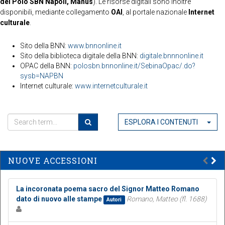
del Polo SBN Napoli, Manus
). Le risorse digitali sono inoltre
disponibili, mediante collegamento
OAI
, al portale nazionale
Internet
culturale
.
Sito della BNN:
www.bnnonline.it
Sito della biblioteca digitale della BNN:
digitale.bnnnonline.it
OPAC della BNN:
polosbn.bnnonline.it/SebinaOpac/.do?
sysb=NAPBN
Internet culturale:
www.internetculturale.it
ESPLORA I CONTENUTI
NUOVE ACCESSIONI
La incoronata poema sacro del Signor Matteo Romano
dato di nuovo alle stampe
Romano, Matteo (fl. 1688)
Autori