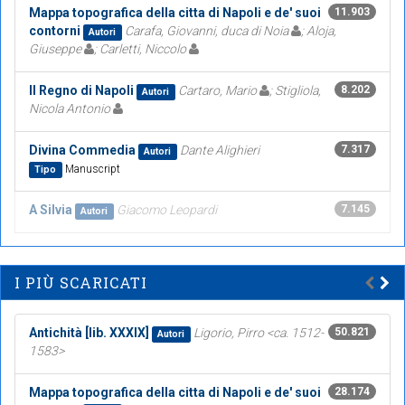
Mappa topografica della citta di Napoli e de' suoi
11.903
contorni
Carafa, Giovanni, duca di Noia
; Aloja,
Autori
Giuseppe
; Carletti, Niccolo
Il Regno di Napoli
Cartaro, Mario
; Stigliola,
8.202
Autori
Nicola Antonio
Divina Commedia
Dante Alighieri
7.317
Autori
Manuscript
Tipo
A Silvia
Giacomo Leopardi
7.145
Autori
I PIÙ SCARICATI
Antichità [lib. XXXIX]
Ligorio, Pirro <ca. 1512-
50.821
Autori
1583>
Mappa topografica della citta di Napoli e de' suoi
28.174