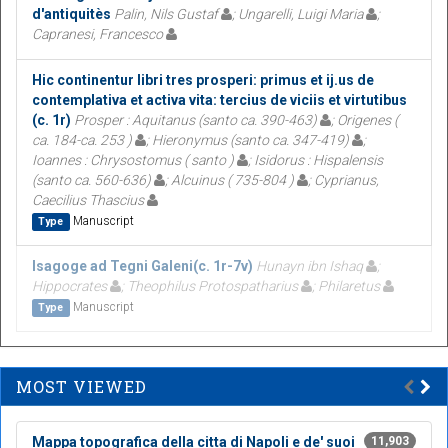
d'antiquitès
Palin, Nils Gustaf
; Ungarelli, Luigi Maria
;
Capranesi, Francesco
Hic continentur libri tres prosperi: primus et ij.us de
contemplativa et activa vita: tercius de viciis et virtutibus
(c. 1r)
Prosper : Aquitanus (santo ca. 390-463)
; Origenes (
ca. 184-ca. 253 )
; Hieronymus (santo ca. 347-419)
;
Ioannes : Chrysostomus ( santo )
; Isidorus : Hispalensis
(santo ca. 560-636)
; Alcuinus ( 735-804 )
; Cyprianus,
Caecilius Thascius
Manuscript
Type
Isagoge ad Tegni Galeni(c. 1r-7v)
Hunayn ibn Ishaq
;
Hippocrates
; Theophilus Protospatharius
; Philaretus
Manuscript
Type
MOST VIEWED
Mappa topografica della citta di Napoli e de' suoi
11,903