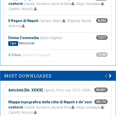
contorni
Carafa, Giovanni, duca di Noia
; Aloja, Giuseppe
;
Carletti, Niccolo
Il Regno di Napoli
Cartaro, Mario
; Stigliola, Nicola
8,202
Antonio
Divina Commedia
Dante Alighieri
7,317
Manuscript
Type
A Silvia
Giacomo Leopardi
7,145
MOST DOWNLOADED
Antichità [lib. XXXIX]
Ligorio, Pirro <ca. 1512-1583>
50,821
Mappa topografica della citta di Napoli e de' suoi
28,174
contorni
Carafa, Giovanni, duca di Noia
; Aloja, Giuseppe
;
Carletti, Niccolo