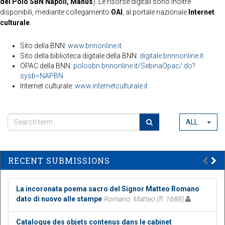
del Polo SBN Napoli, Manus
). Le risorse digitali sono inoltre
disponibili, mediante collegamento
OAI
, al portale nazionale
Internet
culturale
.
Sito della BNN:
www.bnnonline.it
Sito della biblioteca digitale della BNN:
digitale.bnnnonline.it
OPAC della BNN:
polosbn.bnnonline.it/SebinaOpac/.do?
sysb=NAPBN
Internet culturale:
www.internetculturale.it
ALL
RECENT SUBMISSIONS
La incoronata poema sacro del Signor Matteo Romano
dato di nuovo alle stampe
Romano, Matteo (fl. 1688)
Catalogue des objets contenus dans le cabinet