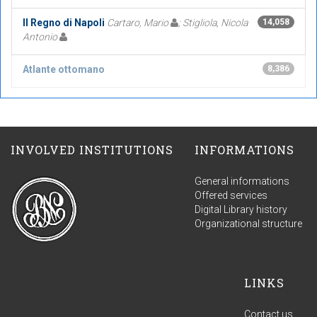
Il Regno di Napoli
Cartaro, Mario
; Stigliola, Nicola
14,058
Antonio
Atlante ottomano
8,386
INVOLVED INSTITUTIONS
INFORMATIONS
General informations
Offered services
Digital Library history
Organizational structure
LINKS
Contact us