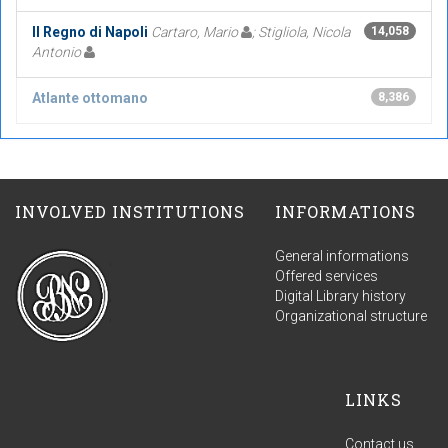
Il Regno di Napoli
Cartaro, Mario
; Stigliola, Nicola
14,058
Antonio
Atlante ottomano
8,386
INVOLVED INSTITUTIONS
INFORMATIONS
General informations
Offered services
Digital Library history
Organizational structure
LINKS
Contact us