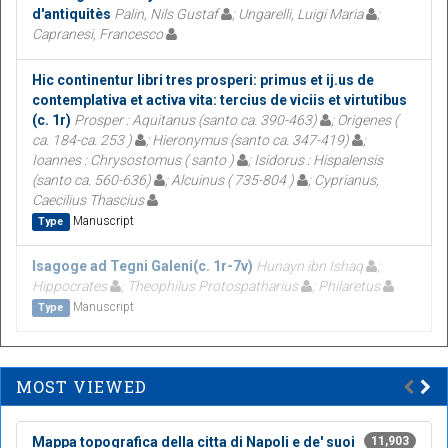
d'antiquitès
Palin, Nils Gustaf
; Ungarelli, Luigi Maria
;
Capranesi, Francesco
Hic continentur libri tres prosperi: primus et ij.us de
contemplativa et activa vita: tercius de viciis et virtutibus
(c. 1r)
Prosper : Aquitanus (santo ca. 390-463)
; Origenes (
ca. 184-ca. 253 )
; Hieronymus (santo ca. 347-419)
;
Ioannes : Chrysostomus ( santo )
; Isidorus : Hispalensis
(santo ca. 560-636)
; Alcuinus ( 735-804 )
; Cyprianus,
Caecilius Thascius
Manuscript
Type
Isagoge ad Tegni Galeni(c. 1r-7v)
Hunayn ibn Ishaq
;
Hippocrates
; Theophilus Protospatharius
; Philaretus
Manuscript
Type
MOST VIEWED
Mappa topografica della citta di Napoli e de' suoi
11,903