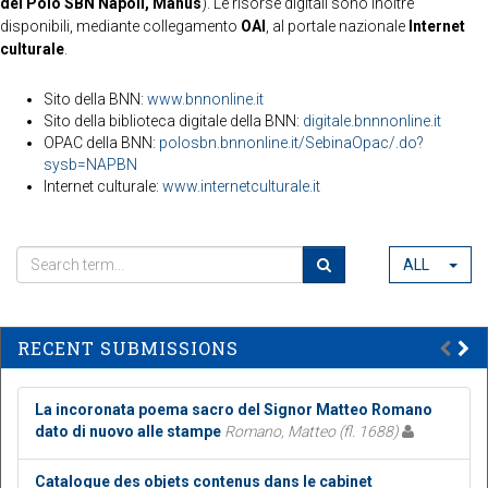
del Polo SBN Napoli, Manus
). Le risorse digitali sono inoltre
disponibili, mediante collegamento
OAI
, al portale nazionale
Internet
culturale
.
Sito della BNN:
www.bnnonline.it
Sito della biblioteca digitale della BNN:
digitale.bnnnonline.it
OPAC della BNN:
polosbn.bnnonline.it/SebinaOpac/.do?
sysb=NAPBN
Internet culturale:
www.internetculturale.it
ALL
RECENT SUBMISSIONS
La incoronata poema sacro del Signor Matteo Romano
dato di nuovo alle stampe
Romano, Matteo (fl. 1688)
Catalogue des objets contenus dans le cabinet