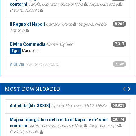
contorni
Carafa, Giovanni, duca di Noia
; Aloja, Giuseppe
;
Carletti, Niccolo
Il Regno di Napoli
Cartaro, Mario
; Stigliola, Nicola
8,202
Antonio
Divina Commedia
Dante Alighieri
7,317
Manuscript
Type
A Silvia
Giacomo Leopardi
7,145
MOST DOWNLOADED
Antichità [lib. XXXIX]
Ligorio, Pirro <ca. 1512-1583>
50,821
Mappa topografica della citta di Napoli e de' suoi
28,174
contorni
Carafa, Giovanni, duca di Noia
; Aloja, Giuseppe
;
Carletti, Niccolo