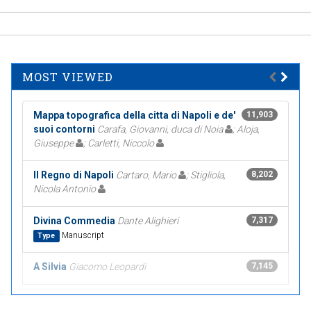
MOST VIEWED
Mappa topografica della citta di Napoli e de'
11,903
suoi contorni
Carafa, Giovanni, duca di Noia
; Aloja,
Giuseppe
; Carletti, Niccolo
Il Regno di Napoli
Cartaro, Mario
; Stigliola,
8,202
Nicola Antonio
Divina Commedia
Dante Alighieri
7,317
Manuscript
Type
A Silvia
Giacomo Leopardi
7,145