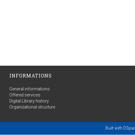
INFORMATIONS
General informations
Offered services
Digital Library history
Organizational structure
Built with
DSpa