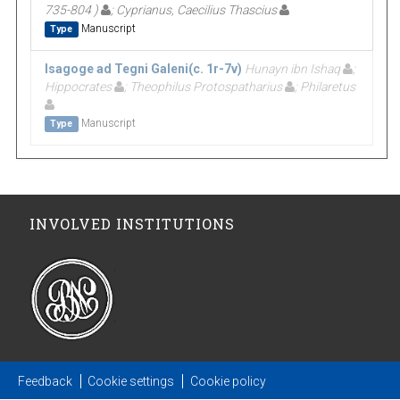
735-804 )
; Cyprianus, Caecilius Thascius
Manuscript
Type
Isagoge ad Tegni Galeni(c. 1r-7v)
Hunayn ibn Ishaq
;
Hippocrates
; Theophilus Protospatharius
; Philaretus
Manuscript
Type
INVOLVED INSTITUTIONS
Feedback
Cookie settings
Cookie policy