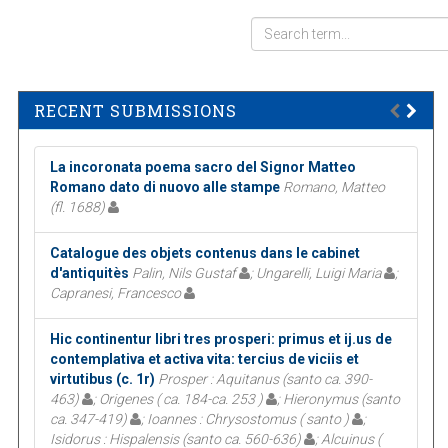
RECENT SUBMISSIONS
La incoronata poema sacro del Signor Matteo
Romano dato di nuovo alle stampe
Romano, Matteo
(fl. 1688)
Catalogue des objets contenus dans le cabinet
d'antiquitès
Palin, Nils Gustaf
; Ungarelli, Luigi Maria
;
Capranesi, Francesco
Hic continentur libri tres prosperi: primus et ij.us de
contemplativa et activa vita: tercius de viciis et
virtutibus (c. 1r)
Prosper : Aquitanus (santo ca. 390-
463)
; Origenes ( ca. 184-ca. 253 )
; Hieronymus (santo
ca. 347-419)
; Ioannes : Chrysostomus ( santo )
;
Isidorus : Hispalensis (santo ca. 560-636)
; Alcuinus (