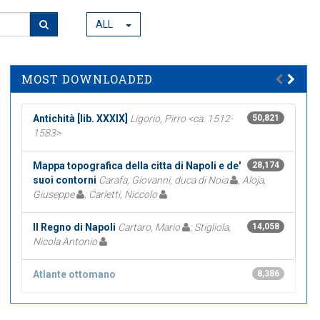
ALL
MOST DOWNLOADED
Antichità [lib. XXXIX]
Ligorio, Pirro <ca. 1512-
50,821
1583>
Mappa topografica della citta di Napoli e de'
28,174
suoi contorni
Carafa, Giovanni, duca di Noia
; Aloja,
Giuseppe
; Carletti, Niccolo
Il Regno di Napoli
Cartaro, Mario
; Stigliola,
14,058
Nicola Antonio
Atlante ottomano
8,386