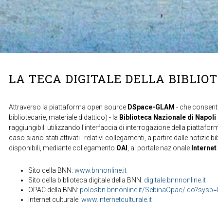
LA TECA DIGITALE DELLA BIBLIO
Attraverso la piattaforma open source
DSpace-GLAM
- che consente
bibliotecarie, materiale didattico) - la
Biblioteca Nazionale di Napoli
raggiungibili utilizzando l'interfaccia di interrogazione della piattafor
caso siano stati attivati i relativi collegamenti, a partire dalle notizie b
disponibili, mediante collegamento
OAI
, al portale nazionale
Internet
Sito della BNN:
www.bnnonline.it
Sito della biblioteca digitale della BNN:
digitale.bnnnonline.it
OPAC della BNN:
polosbn.bnnonline.it/SebinaOpac/.do?sys
Internet culturale:
www.internetculturale.it