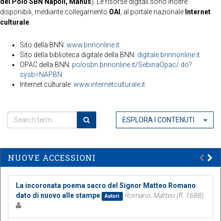
del Polo SBN Napoli, Manus
). Le risorse digitali sono inoltre
disponibili, mediante collegamento
OAI
, al portale nazionale
Internet
culturale
.
Sito della BNN:
www.bnnonline.it
Sito della biblioteca digitale della BNN:
digitale.bnnnonline.it
OPAC della BNN:
polosbn.bnnonline.it/SebinaOpac/.do?
sysb=NAPBN
Internet culturale:
www.internetculturale.it
ESPLORA I CONTENUTI
NUOVE ACCESSIONI
La incoronata poema sacro del Signor Matteo Romano
dato di nuovo alle stampe
Romano, Matteo (fl. 1688)
Autori