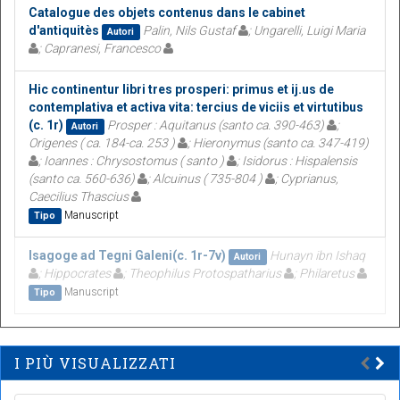
Catalogue des objets contenus dans le cabinet
d'antiquitès
Palin, Nils Gustaf
; Ungarelli, Luigi Maria
Autori
; Capranesi, Francesco
Hic continentur libri tres prosperi: primus et ij.us de
contemplativa et activa vita: tercius de viciis et virtutibus
(c. 1r)
Prosper : Aquitanus (santo ca. 390-463)
;
Autori
Origenes ( ca. 184-ca. 253 )
; Hieronymus (santo ca. 347-419)
; Ioannes : Chrysostomus ( santo )
; Isidorus : Hispalensis
(santo ca. 560-636)
; Alcuinus ( 735-804 )
; Cyprianus,
Caecilius Thascius
Manuscript
Tipo
Isagoge ad Tegni Galeni(c. 1r-7v)
Hunayn ibn Ishaq
Autori
; Hippocrates
; Theophilus Protospatharius
; Philaretus
Manuscript
Tipo
I PIÙ VISUALIZZATI