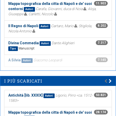
Mappa topografica della citta di Napoli e de' suoi
11.903
contorni
Carafa, Giovanni, duca di Noia
; Aloja,
Autori
Giuseppe
; Carletti, Niccolo
Il Regno di Napoli
Cartaro, Mario
; Stigliola,
8.202
Autori
Nicola Antonio
Divina Commedia
Dante Alighieri
7.317
Autori
Manuscript
Tipo
A Silvia
Giacomo Leopardi
7.145
Autori
I PIÙ SCARICATI
Antichità [lib. XXXIX]
Ligorio, Pirro <ca. 1512-
50.821
Autori
1583>
Mappa topografica della citta di Napoli e de' suoi
28.174