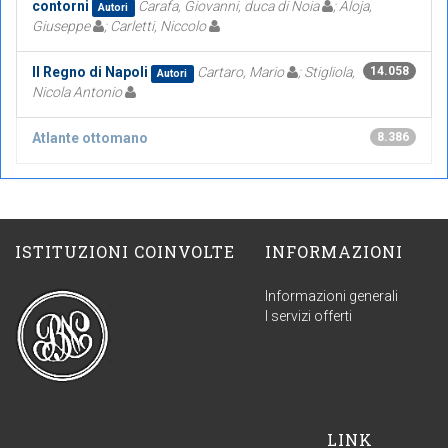
contorni
Carafa, Giovanni, duca di Noia
; Aloja,
Autori
Giuseppe
; Carletti, Niccolo
Il Regno di Napoli
Cartaro, Mario
; Stigliola,
14.058
Autori
Nicola Antonio
Atlante ottomano
8.386
ISTITUZIONI COINVOLTE
INFORMAZIONI
Informazioni generali
I servizi offerti
LINK