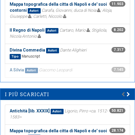
Mappa topografica della citta di Napoli e de' suoi
11.903
contorni
Carafa, Giovanni, duca di Noia
; Aloja,
Autori
Giuseppe
; Carletti, Niccolo
Il Regno di Napoli
Cartaro, Mario
; Stigliola,
8.202
Autori
Nicola Antonio
Divina Commedia
Dante Alighieri
7.317
Autori
Manuscript
Tipo
A Silvia
Giacomo Leopardi
7.145
Autori
I PIÙ SCARICATI
Antichità [lib. XXXIX]
Ligorio, Pirro <ca. 1512-
50.821
Autori
1583>
Mappa topografica della citta di Napoli e de' suoi
28.174