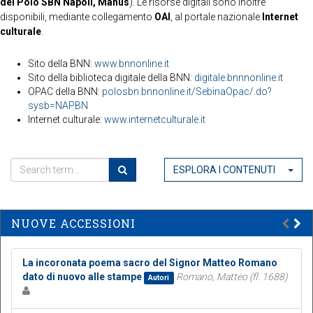
del Polo SBN Napoli, Manus
). Le risorse digitali sono inoltre
disponibili, mediante collegamento
OAI
, al portale nazionale
Internet
culturale
.
Sito della BNN:
www.bnnonline.it
Sito della biblioteca digitale della BNN:
digitale.bnnnonline.it
OPAC della BNN:
polosbn.bnnonline.it/SebinaOpac/.do?
sysb=NAPBN
Internet culturale:
www.internetculturale.it
ESPLORA I CONTENUTI
NUOVE ACCESSIONI
La incoronata poema sacro del Signor Matteo Romano
dato di nuovo alle stampe
Romano, Matteo (fl. 1688)
Autori