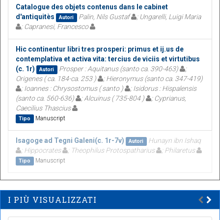
Catalogue des objets contenus dans le cabinet
d'antiquitès
Palin, Nils Gustaf
; Ungarelli, Luigi Maria
Autori
; Capranesi, Francesco
Hic continentur libri tres prosperi: primus et ij.us de
contemplativa et activa vita: tercius de viciis et virtutibus
(c. 1r)
Prosper : Aquitanus (santo ca. 390-463)
;
Autori
Origenes ( ca. 184-ca. 253 )
; Hieronymus (santo ca. 347-419)
; Ioannes : Chrysostomus ( santo )
; Isidorus : Hispalensis
(santo ca. 560-636)
; Alcuinus ( 735-804 )
; Cyprianus,
Caecilius Thascius
Manuscript
Tipo
Isagoge ad Tegni Galeni(c. 1r-7v)
Hunayn ibn Ishaq
Autori
; Hippocrates
; Theophilus Protospatharius
; Philaretus
Manuscript
Tipo
I PIÙ VISUALIZZATI