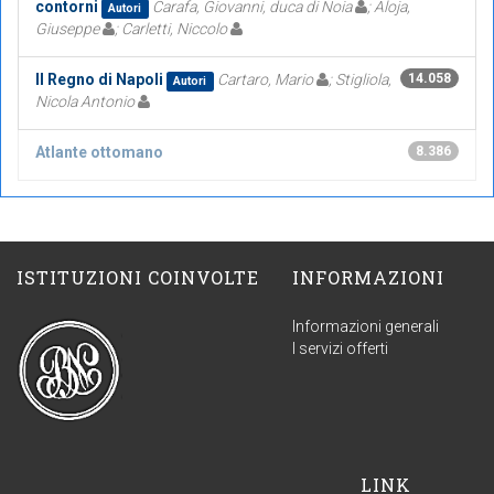
contorni
Carafa, Giovanni, duca di Noia
; Aloja,
Autori
Giuseppe
; Carletti, Niccolo
Il Regno di Napoli
Cartaro, Mario
; Stigliola,
14.058
Autori
Nicola Antonio
Atlante ottomano
8.386
ISTITUZIONI COINVOLTE
INFORMAZIONI
Informazioni generali
I servizi offerti
LINK