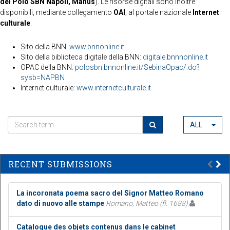
del Polo SBN Napoli, Manus
). Le risorse digitali sono inoltre
disponibili, mediante collegamento
OAI
, al portale nazionale
Internet
culturale
.
Sito della BNN:
www.bnnonline.it
Sito della biblioteca digitale della BNN:
digitale.bnnnonline.it
OPAC della BNN:
polosbn.bnnonline.it/SebinaOpac/.do?
sysb=NAPBN
Internet culturale:
www.internetculturale.it
ALL
RECENT SUBMISSIONS
La incoronata poema sacro del Signor Matteo Romano
dato di nuovo alle stampe
Romano, Matteo (fl. 1688)
Catalogue des objets contenus dans le cabinet