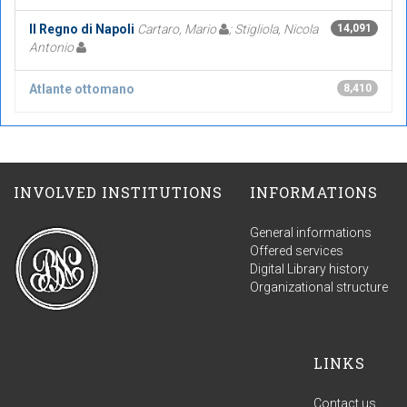
Il Regno di Napoli
Cartaro, Mario
; Stigliola, Nicola
14,091
Antonio
Atlante ottomano
8,410
INVOLVED INSTITUTIONS
INFORMATIONS
General informations
Offered services
Digital Library history
Organizational structure
LINKS
Contact us