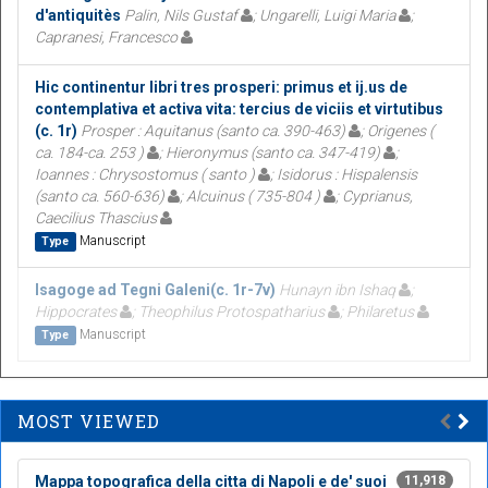
d'antiquitès
Palin, Nils Gustaf
; Ungarelli, Luigi Maria
;
Capranesi, Francesco
Hic continentur libri tres prosperi: primus et ij.us de
contemplativa et activa vita: tercius de viciis et virtutibus
(c. 1r)
Prosper : Aquitanus (santo ca. 390-463)
; Origenes (
ca. 184-ca. 253 )
; Hieronymus (santo ca. 347-419)
;
Ioannes : Chrysostomus ( santo )
; Isidorus : Hispalensis
(santo ca. 560-636)
; Alcuinus ( 735-804 )
; Cyprianus,
Caecilius Thascius
Manuscript
Type
Isagoge ad Tegni Galeni(c. 1r-7v)
Hunayn ibn Ishaq
;
Hippocrates
; Theophilus Protospatharius
; Philaretus
Manuscript
Type
MOST VIEWED
Mappa topografica della citta di Napoli e de' suoi
11,918