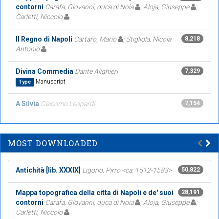
contorni
Carafa, Giovanni, duca di Noia
; Aloja, Giuseppe
;
Carletti, Niccolo
Il Regno di Napoli
Cartaro, Mario
; Stigliola, Nicola
8,218
Antonio
Divina Commedia
Dante Alighieri
7,329
Manuscript
Type
A Silvia
Giacomo Leopardi
7,154
MOST DOWNLOADED
Antichità [lib. XXXIX]
Ligorio, Pirro <ca. 1512-1583>
50,822
Mappa topografica della citta di Napoli e de' suoi
28,191
contorni
Carafa, Giovanni, duca di Noia
; Aloja, Giuseppe
;
Carletti, Niccolo