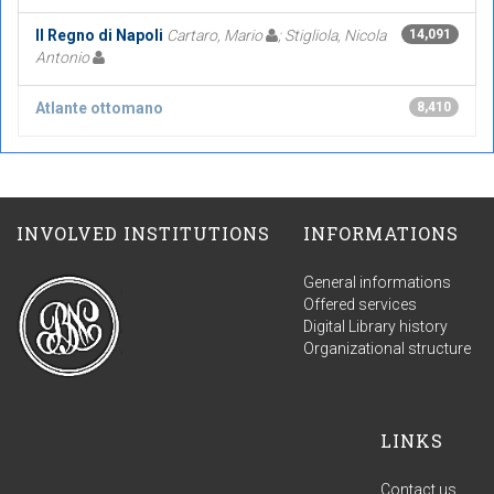
Il Regno di Napoli
Cartaro, Mario
; Stigliola, Nicola
14,091
Antonio
Atlante ottomano
8,410
INVOLVED INSTITUTIONS
INFORMATIONS
General informations
Offered services
Digital Library history
Organizational structure
LINKS
Contact us