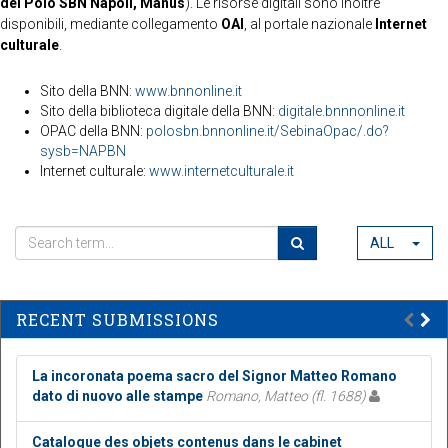
del Polo SBN Napoli, Manus
). Le risorse digitali sono inoltre
disponibili, mediante collegamento
OAI
, al portale nazionale
Internet
culturale
.
Sito della BNN:
www.bnnonline.it
Sito della biblioteca digitale della BNN:
digitale.bnnnonline.it
OPAC della BNN:
polosbn.bnnonline.it/SebinaOpac/.do?
sysb=NAPBN
Internet culturale:
www.internetculturale.it
ALL
RECENT SUBMISSIONS
La incoronata poema sacro del Signor Matteo Romano
dato di nuovo alle stampe
Romano, Matteo (fl. 1688)
Catalogue des objets contenus dans le cabinet