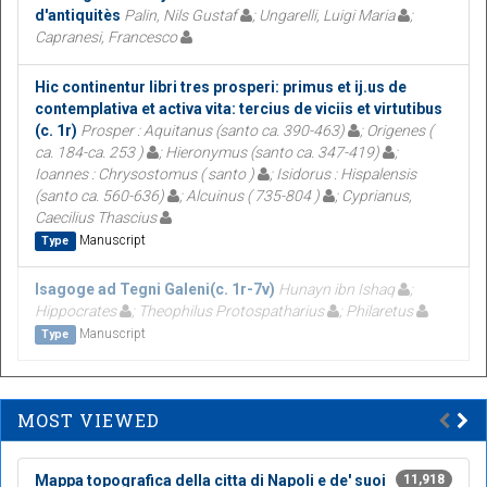
d'antiquitès
Palin, Nils Gustaf
; Ungarelli, Luigi Maria
;
Capranesi, Francesco
Hic continentur libri tres prosperi: primus et ij.us de
contemplativa et activa vita: tercius de viciis et virtutibus
(c. 1r)
Prosper : Aquitanus (santo ca. 390-463)
; Origenes (
ca. 184-ca. 253 )
; Hieronymus (santo ca. 347-419)
;
Ioannes : Chrysostomus ( santo )
; Isidorus : Hispalensis
(santo ca. 560-636)
; Alcuinus ( 735-804 )
; Cyprianus,
Caecilius Thascius
Manuscript
Type
Isagoge ad Tegni Galeni(c. 1r-7v)
Hunayn ibn Ishaq
;
Hippocrates
; Theophilus Protospatharius
; Philaretus
Manuscript
Type
MOST VIEWED
Mappa topografica della citta di Napoli e de' suoi
11,918