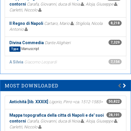
contorni
Carafa, Giovanni, duca di Noia
; Aloja, Giuseppe
;
Carletti, Niccolo
Il Regno di Napoli
Cartaro, Mario
; Stigliola, Nicola
8,218
Antonio
Divina Commedia
Dante Alighieri
7,329
Manuscript
Type
A Silvia
Giacomo Leopardi
7,154
MOST DOWNLOADED
Antichità [lib. XXXIX]
Ligorio, Pirro <ca. 1512-1583>
50,822
Mappa topografica della citta di Napoli e de' suoi
28,191
contorni
Carafa, Giovanni, duca di Noia
; Aloja, Giuseppe
;
Carletti, Niccolo