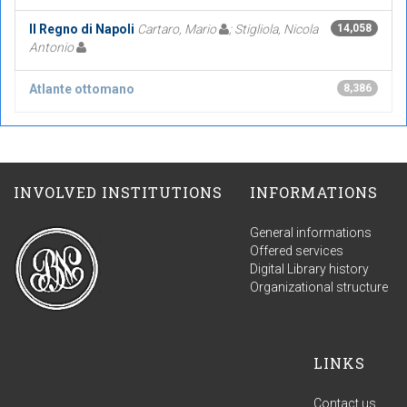
Il Regno di Napoli
Cartaro, Mario
; Stigliola, Nicola
14,058
Antonio
Atlante ottomano
8,386
INVOLVED INSTITUTIONS
INFORMATIONS
General informations
Offered services
Digital Library history
Organizational structure
LINKS
Contact us