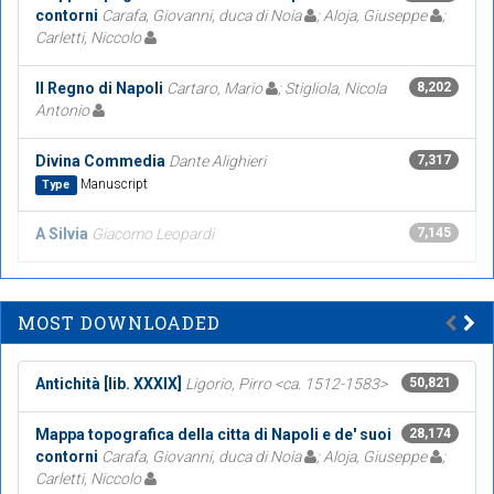
contorni
Carafa, Giovanni, duca di Noia
; Aloja, Giuseppe
;
Carletti, Niccolo
Il Regno di Napoli
Cartaro, Mario
; Stigliola, Nicola
8,202
Antonio
Divina Commedia
Dante Alighieri
7,317
Manuscript
Type
A Silvia
Giacomo Leopardi
7,145
MOST DOWNLOADED
Antichità [lib. XXXIX]
Ligorio, Pirro <ca. 1512-1583>
50,821
Mappa topografica della citta di Napoli e de' suoi
28,174
contorni
Carafa, Giovanni, duca di Noia
; Aloja, Giuseppe
;
Carletti, Niccolo