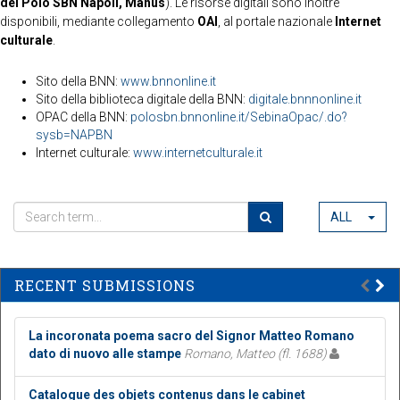
del Polo SBN Napoli, Manus
). Le risorse digitali sono inoltre
disponibili, mediante collegamento
OAI
, al portale nazionale
Internet
culturale
.
Sito della BNN:
www.bnnonline.it
Sito della biblioteca digitale della BNN:
digitale.bnnnonline.it
OPAC della BNN:
polosbn.bnnonline.it/SebinaOpac/.do?
sysb=NAPBN
Internet culturale:
www.internetculturale.it
ALL
RECENT SUBMISSIONS
La incoronata poema sacro del Signor Matteo Romano
dato di nuovo alle stampe
Romano, Matteo (fl. 1688)
Catalogue des objets contenus dans le cabinet