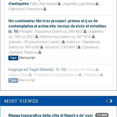
d'antiquitès
Palin, Nils Gustaf
; Ungarelli, Luigi Maria
;
Capranesi, Francesco
Hic continentur libri tres prosperi: primus et ij.us de
contemplativa et activa vita: tercius de viciis et virtutibus
(c. 1r)
Prosper : Aquitanus (santo ca. 390-463)
; Origenes (
ca. 184-ca. 253 )
; Hieronymus (santo ca. 347-419)
;
Ioannes : Chrysostomus ( santo )
; Isidorus : Hispalensis
(santo ca. 560-636)
; Alcuinus ( 735-804 )
; Cyprianus,
Caecilius Thascius
Manuscript
Type
Isagoge ad Tegni Galeni(c. 1r-7v)
Hunayn ibn Ishaq
;
Hippocrates
; Theophilus Protospatharius
; Philaretus
Manuscript
Type
MOST VIEWED
Mappa topografica della citta di Napoli e de' suoi
11,903