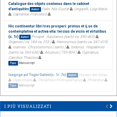
Catalogue des objets contenus dans le cabinet
d'antiquitès
Palin, Nils Gustaf
; Ungarelli, Luigi Maria
Autori
; Capranesi, Francesco
Hic continentur libri tres prosperi: primus et ij.us de
contemplativa et activa vita: tercius de viciis et virtutibus
(c. 1r)
Prosper : Aquitanus (santo ca. 390-463)
;
Autori
Origenes ( ca. 184-ca. 253 )
; Hieronymus (santo ca. 347-419)
; Ioannes : Chrysostomus ( santo )
; Isidorus : Hispalensis
(santo ca. 560-636)
; Alcuinus ( 735-804 )
; Cyprianus,
Caecilius Thascius
Manuscript
Tipo
Isagoge ad Tegni Galeni(c. 1r-7v)
Hunayn ibn Ishaq
Autori
; Hippocrates
; Theophilus Protospatharius
; Philaretus
Manuscript
Tipo
I PIÙ VISUALIZZATI