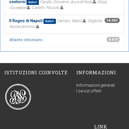
contorni
Carafa, Giovanni, duca di Noia
; Aloja,
Autori
Giuseppe
; Carletti, Niccolo
Il Regno di Napoli
Cartaro, Mario
; Stigliola,
14.091
Autori
Nicola Antonio
Atlante ottomano
8.410
ISTITUZIONI COINVOLTE
INFORMAZIONI
Informazioni generali
I servizi offerti
LINK