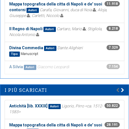
Mappa topografica della citta di Napoli e de' suoi
11.918
contorni
Carafa, Giovanni, duca di Noia
; Aloja,
Autori
Giuseppe
; Carletti, Niccolo
Il Regno di Napoli
Cartaro, Mario
; Stigliola,
8.218
Autori
Nicola Antonio
Divina Commedia
Dante Alighieri
7.329
Autori
Manuscript
Tipo
A Silvia
Giacomo Leopardi
7.154
Autori
I PIÙ SCARICATI
Antichità [lib. XXXIX]
Ligorio, Pirro <ca. 1512-
50.822
Autori
1583>
Mappa topografica della citta di Napoli e de' suoi
28.191