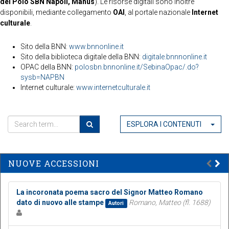
del Polo SBN Napoli, Manus
). Le risorse digitali sono inoltre
disponibili, mediante collegamento
OAI
, al portale nazionale
Internet
culturale
.
Sito della BNN:
www.bnnonline.it
Sito della biblioteca digitale della BNN:
digitale.bnnnonline.it
OPAC della BNN:
polosbn.bnnonline.it/SebinaOpac/.do?
sysb=NAPBN
Internet culturale:
www.internetculturale.it
ESPLORA I CONTENUTI
NUOVE ACCESSIONI
La incoronata poema sacro del Signor Matteo Romano
dato di nuovo alle stampe
Romano, Matteo (fl. 1688)
Autori