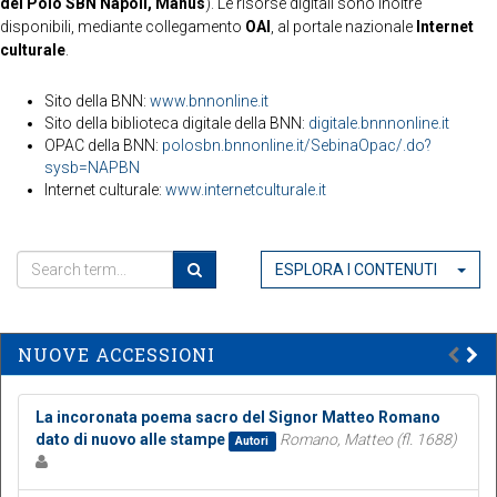
del Polo SBN Napoli, Manus
). Le risorse digitali sono inoltre
disponibili, mediante collegamento
OAI
, al portale nazionale
Internet
culturale
.
Sito della BNN:
www.bnnonline.it
Sito della biblioteca digitale della BNN:
digitale.bnnnonline.it
OPAC della BNN:
polosbn.bnnonline.it/SebinaOpac/.do?
sysb=NAPBN
Internet culturale:
www.internetculturale.it
ESPLORA I CONTENUTI
NUOVE ACCESSIONI
La incoronata poema sacro del Signor Matteo Romano
dato di nuovo alle stampe
Romano, Matteo (fl. 1688)
Autori