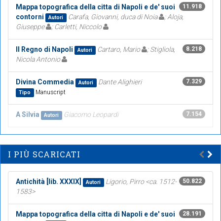
Mappa topografica della citta di Napoli e de' suoi
11.918
contorni
Carafa, Giovanni, duca di Noia
; Aloja,
Autori
Giuseppe
; Carletti, Niccolo
Il Regno di Napoli
Cartaro, Mario
; Stigliola,
8.218
Autori
Nicola Antonio
Divina Commedia
Dante Alighieri
7.329
Autori
Manuscript
Tipo
A Silvia
Giacomo Leopardi
7.154
Autori
I PIÙ SCARICATI
Antichità [lib. XXXIX]
Ligorio, Pirro <ca. 1512-
50.822
Autori
1583>
Mappa topografica della citta di Napoli e de' suoi
28.191