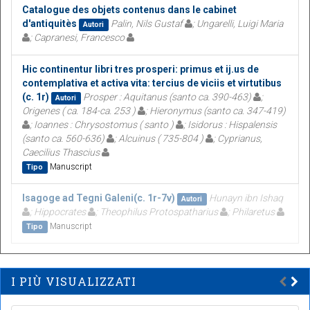
Catalogue des objets contenus dans le cabinet
d'antiquitès
Palin, Nils Gustaf
; Ungarelli, Luigi Maria
Autori
; Capranesi, Francesco
Hic continentur libri tres prosperi: primus et ij.us de
contemplativa et activa vita: tercius de viciis et virtutibus
(c. 1r)
Prosper : Aquitanus (santo ca. 390-463)
;
Autori
Origenes ( ca. 184-ca. 253 )
; Hieronymus (santo ca. 347-419)
; Ioannes : Chrysostomus ( santo )
; Isidorus : Hispalensis
(santo ca. 560-636)
; Alcuinus ( 735-804 )
; Cyprianus,
Caecilius Thascius
Manuscript
Tipo
Isagoge ad Tegni Galeni(c. 1r-7v)
Hunayn ibn Ishaq
Autori
; Hippocrates
; Theophilus Protospatharius
; Philaretus
Manuscript
Tipo
I PIÙ VISUALIZZATI