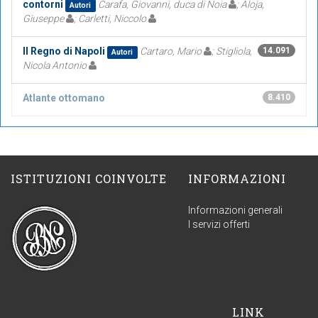
contorni
Carafa, Giovanni, duca di Noia
; Aloja,
Autori
Giuseppe
; Carletti, Niccolo
Il Regno di Napoli
Cartaro, Mario
; Stigliola,
14.091
Autori
Nicola Antonio
Atlante ottomano
8.410
ISTITUZIONI COINVOLTE
INFORMAZIONI
Informazioni generali
I servizi offerti
LINK