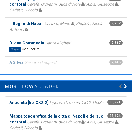
contorni
Carafa, Giovanni, duca di Noia
; Aloja, Giuseppe
;
Carletti, Niccolo
Il Regno di Napoli
Cartaro, Mario
; Stigliola, Nicola
8,202
Antonio
Divina Commedia
Dante Alighieri
7,317
Manuscript
Type
A Silvia
Giacomo Leopardi
7,145
MOST DOWNLOADED
Antichità [lib. XXXIX]
Ligorio, Pirro <ca. 1512-1583>
50,821
Mappa topografica della citta di Napoli e de' suoi
28,174
contorni
Carafa, Giovanni, duca di Noia
; Aloja, Giuseppe
;
Carletti, Niccolo