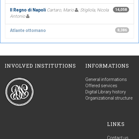
Il Regno di Napoli
Cartaro, Mario
; Stigliola, Nicola
14,058
Antonio
Atlante ottomano
8,386
INVOLVED INSTITUTIONS
INFORMATIONS
General informations
Offered services
Digital Library history
Organizational structure
LINKS
Contact us