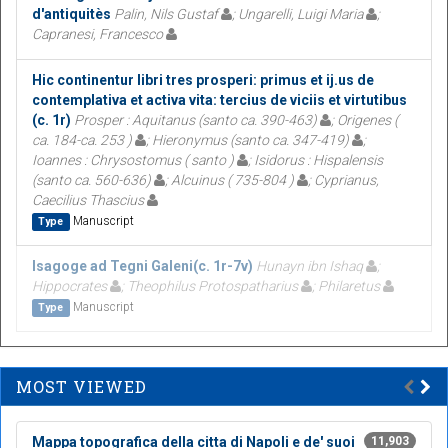
d'antiquitès
Palin, Nils Gustaf
; Ungarelli, Luigi Maria
;
Capranesi, Francesco
Hic continentur libri tres prosperi: primus et ij.us de
contemplativa et activa vita: tercius de viciis et virtutibus
(c. 1r)
Prosper : Aquitanus (santo ca. 390-463)
; Origenes (
ca. 184-ca. 253 )
; Hieronymus (santo ca. 347-419)
;
Ioannes : Chrysostomus ( santo )
; Isidorus : Hispalensis
(santo ca. 560-636)
; Alcuinus ( 735-804 )
; Cyprianus,
Caecilius Thascius
Manuscript
Type
Isagoge ad Tegni Galeni(c. 1r-7v)
Hunayn ibn Ishaq
;
Hippocrates
; Theophilus Protospatharius
; Philaretus
Manuscript
Type
MOST VIEWED
Mappa topografica della citta di Napoli e de' suoi
11,903