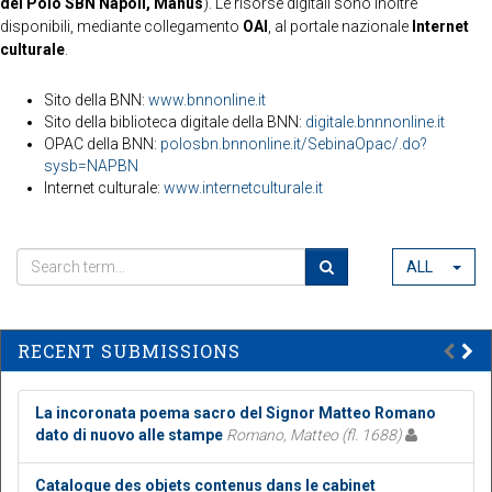
del Polo SBN Napoli, Manus
). Le risorse digitali sono inoltre
disponibili, mediante collegamento
OAI
, al portale nazionale
Internet
culturale
.
Sito della BNN:
www.bnnonline.it
Sito della biblioteca digitale della BNN:
digitale.bnnnonline.it
OPAC della BNN:
polosbn.bnnonline.it/SebinaOpac/.do?
sysb=NAPBN
Internet culturale:
www.internetculturale.it
ALL
RECENT SUBMISSIONS
La incoronata poema sacro del Signor Matteo Romano
dato di nuovo alle stampe
Romano, Matteo (fl. 1688)
Catalogue des objets contenus dans le cabinet