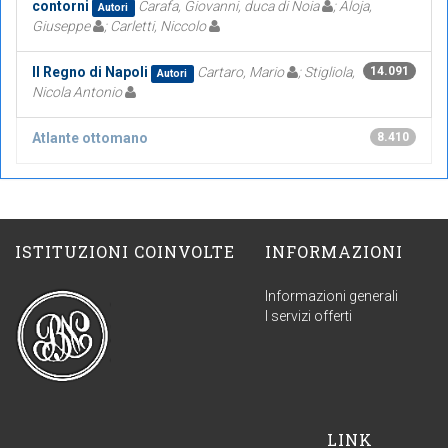
contorni
Carafa, Giovanni, duca di Noia
; Aloja,
Autori
Giuseppe
; Carletti, Niccolo
Il Regno di Napoli
Cartaro, Mario
; Stigliola,
14.091
Autori
Nicola Antonio
Atlante ottomano
8.410
ISTITUZIONI COINVOLTE
INFORMAZIONI
Informazioni generali
I servizi offerti
LINK