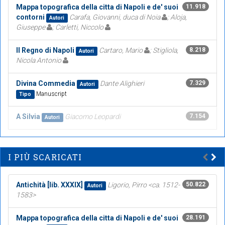
Mappa topografica della citta di Napoli e de' suoi
11.918
contorni
Carafa, Giovanni, duca di Noia
; Aloja,
Autori
Giuseppe
; Carletti, Niccolo
Il Regno di Napoli
Cartaro, Mario
; Stigliola,
8.218
Autori
Nicola Antonio
Divina Commedia
Dante Alighieri
7.329
Autori
Manuscript
Tipo
A Silvia
Giacomo Leopardi
7.154
Autori
I PIÙ SCARICATI
Antichità [lib. XXXIX]
Ligorio, Pirro <ca. 1512-
50.822
Autori
1583>
Mappa topografica della citta di Napoli e de' suoi
28.191