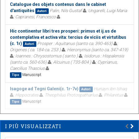
Catalogue des objets contenus dans le cabinet
d'antiquitès
Palin, Nils Gustaf
; Ungarelli, Luigi Maria
Autori
; Capranesi, Francesco
Hic continentur libri tres prosperi: primus et ij.us de
contemplativa et activa vita: tercius de viciis et virtutibus
(c. 1r)
Prosper : Aquitanus (santo ca. 390-463)
;
Autori
Origenes ( ca. 184-ca. 253 )
; Hieronymus (santo ca. 347-419)
; Ioannes : Chrysostomus ( santo )
; Isidorus : Hispalensis
(santo ca. 560-636)
; Alcuinus ( 735-804 )
; Cyprianus,
Caecilius Thascius
Manuscript
Tipo
Isagoge ad Tegni Galeni(c. 1r-7v)
Hunayn ibn Ishaq
Autori
; Hippocrates
; Theophilus Protospatharius
; Philaretus
Manuscript
Tipo
I PIÙ VISUALIZZATI