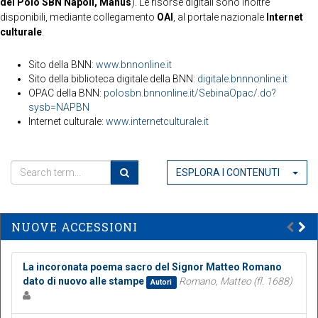
del Polo SBN Napoli, Manus
). Le risorse digitali sono inoltre
disponibili, mediante collegamento
OAI
, al portale nazionale
Internet
culturale
.
Sito della BNN:
www.bnnonline.it
Sito della biblioteca digitale della BNN:
digitale.bnnnonline.it
OPAC della BNN:
polosbn.bnnonline.it/SebinaOpac/.do?
sysb=NAPBN
Internet culturale:
www.internetculturale.it
ESPLORA I CONTENUTI
NUOVE ACCESSIONI
La incoronata poema sacro del Signor Matteo Romano
dato di nuovo alle stampe
Romano, Matteo (fl. 1688)
Autori