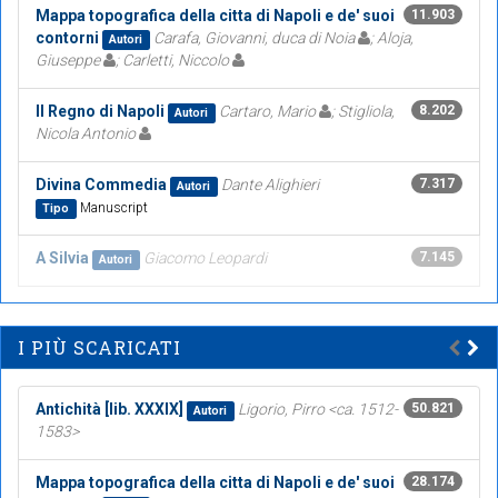
Mappa topografica della citta di Napoli e de' suoi
11.903
contorni
Carafa, Giovanni, duca di Noia
; Aloja,
Autori
Giuseppe
; Carletti, Niccolo
Il Regno di Napoli
Cartaro, Mario
; Stigliola,
8.202
Autori
Nicola Antonio
Divina Commedia
Dante Alighieri
7.317
Autori
Manuscript
Tipo
A Silvia
Giacomo Leopardi
7.145
Autori
I PIÙ SCARICATI
Antichità [lib. XXXIX]
Ligorio, Pirro <ca. 1512-
50.821
Autori
1583>
Mappa topografica della citta di Napoli e de' suoi
28.174