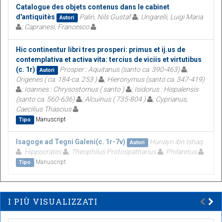
Catalogue des objets contenus dans le cabinet
d'antiquitès
Palin, Nils Gustaf
; Ungarelli, Luigi Maria
Autori
; Capranesi, Francesco
Hic continentur libri tres prosperi: primus et ij.us de
contemplativa et activa vita: tercius de viciis et virtutibus
(c. 1r)
Prosper : Aquitanus (santo ca. 390-463)
;
Autori
Origenes ( ca. 184-ca. 253 )
; Hieronymus (santo ca. 347-419)
; Ioannes : Chrysostomus ( santo )
; Isidorus : Hispalensis
(santo ca. 560-636)
; Alcuinus ( 735-804 )
; Cyprianus,
Caecilius Thascius
Manuscript
Tipo
Isagoge ad Tegni Galeni(c. 1r-7v)
Hunayn ibn Ishaq
Autori
; Hippocrates
; Theophilus Protospatharius
; Philaretus
Manuscript
Tipo
I PIÙ VISUALIZZATI