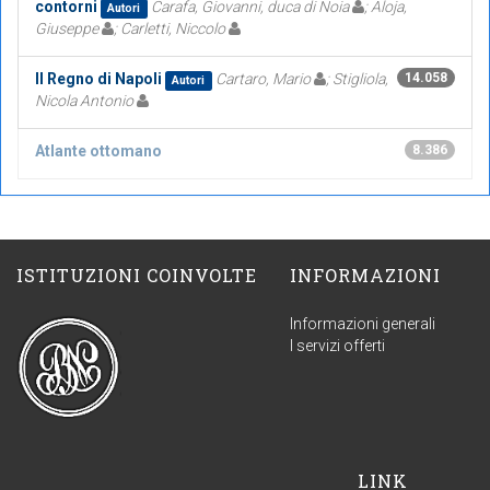
contorni
Carafa, Giovanni, duca di Noia
; Aloja,
Autori
Giuseppe
; Carletti, Niccolo
Il Regno di Napoli
Cartaro, Mario
; Stigliola,
14.058
Autori
Nicola Antonio
Atlante ottomano
8.386
ISTITUZIONI COINVOLTE
INFORMAZIONI
Informazioni generali
I servizi offerti
LINK