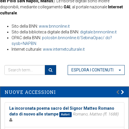
del Polo SBN Napoli, Manus
). Le risorse digitali sono inoltre
disponibili, mediante collegamento
OAI
, al portale nazionale
Internet
culturale
.
Sito della BNN:
www.bnnonline.it
Sito della biblioteca digitale della BNN:
digitale.bnnnonline.it
OPAC della BNN:
polosbn.bnnonline.it/SebinaOpac/.do?
sysb=NAPBN
Internet culturale:
www.internetculturale.it
ESPLORA I CONTENUTI
NUOVE ACCESSIONI
La incoronata poema sacro del Signor Matteo Romano
dato di nuovo alle stampe
Romano, Matteo (fl. 1688)
Autori