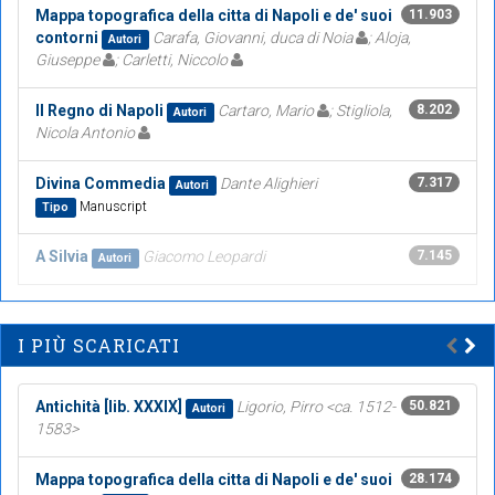
Mappa topografica della citta di Napoli e de' suoi
11.903
contorni
Carafa, Giovanni, duca di Noia
; Aloja,
Autori
Giuseppe
; Carletti, Niccolo
Il Regno di Napoli
Cartaro, Mario
; Stigliola,
8.202
Autori
Nicola Antonio
Divina Commedia
Dante Alighieri
7.317
Autori
Manuscript
Tipo
A Silvia
Giacomo Leopardi
7.145
Autori
I PIÙ SCARICATI
Antichità [lib. XXXIX]
Ligorio, Pirro <ca. 1512-
50.821
Autori
1583>
Mappa topografica della citta di Napoli e de' suoi
28.174