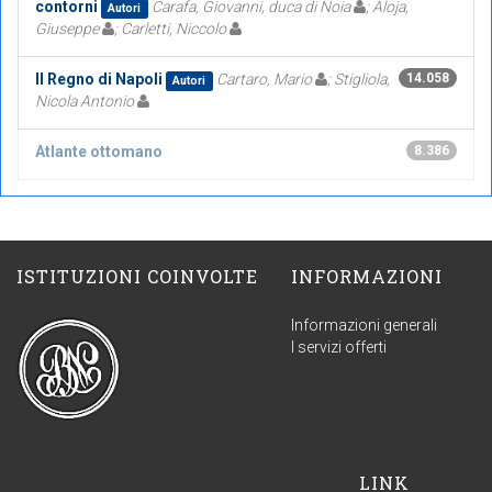
contorni
Carafa, Giovanni, duca di Noia
; Aloja,
Autori
Giuseppe
; Carletti, Niccolo
Il Regno di Napoli
Cartaro, Mario
; Stigliola,
14.058
Autori
Nicola Antonio
Atlante ottomano
8.386
ISTITUZIONI COINVOLTE
INFORMAZIONI
Informazioni generali
I servizi offerti
LINK