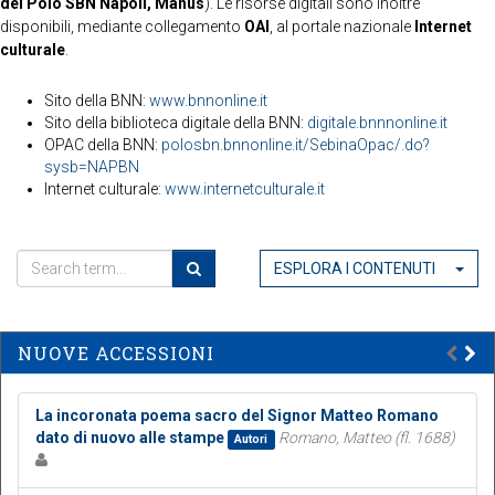
del Polo SBN Napoli, Manus
). Le risorse digitali sono inoltre
disponibili, mediante collegamento
OAI
, al portale nazionale
Internet
culturale
.
Sito della BNN:
www.bnnonline.it
Sito della biblioteca digitale della BNN:
digitale.bnnnonline.it
OPAC della BNN:
polosbn.bnnonline.it/SebinaOpac/.do?
sysb=NAPBN
Internet culturale:
www.internetculturale.it
ESPLORA I CONTENUTI
NUOVE ACCESSIONI
La incoronata poema sacro del Signor Matteo Romano
dato di nuovo alle stampe
Romano, Matteo (fl. 1688)
Autori