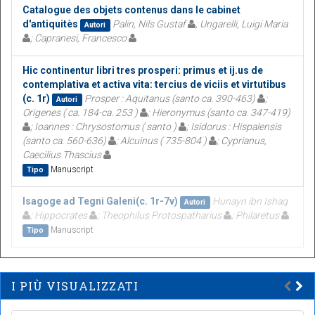
Catalogue des objets contenus dans le cabinet
d'antiquitès
Palin, Nils Gustaf
; Ungarelli, Luigi Maria
Autori
; Capranesi, Francesco
Hic continentur libri tres prosperi: primus et ij.us de
contemplativa et activa vita: tercius de viciis et virtutibus
(c. 1r)
Prosper : Aquitanus (santo ca. 390-463)
;
Autori
Origenes ( ca. 184-ca. 253 )
; Hieronymus (santo ca. 347-419)
; Ioannes : Chrysostomus ( santo )
; Isidorus : Hispalensis
(santo ca. 560-636)
; Alcuinus ( 735-804 )
; Cyprianus,
Caecilius Thascius
Manuscript
Tipo
Isagoge ad Tegni Galeni(c. 1r-7v)
Hunayn ibn Ishaq
Autori
; Hippocrates
; Theophilus Protospatharius
; Philaretus
Manuscript
Tipo
I PIÙ VISUALIZZATI