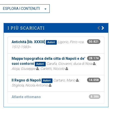
ESPLORA I CONTENUTI
I PIÙ SCARICATI
Antichità [lib. XXXIX]
Ligorio, Pirro <ca.
50.821
Autori
1512-1583>
Mappa topografica della citta di Napoli e de'
28.174
suoi contorni
Carafa, Giovanni, duca di Noia
;
Autori
Aloja, Giuseppe
; Carletti, Niccolo
Il Regno di Napoli
Cartaro, Mario
;
14.058
Autori
Stigliola, Nicola Antonio
Atlante ottomano
8.386