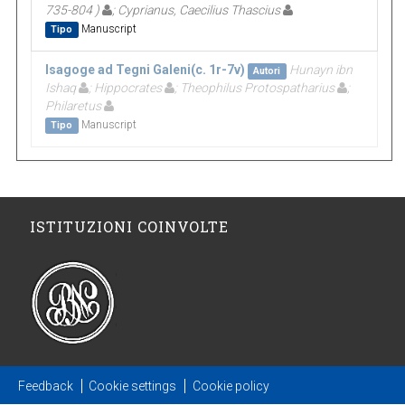
735-804 )
; Cyprianus, Caecilius Thascius
Manuscript
Tipo
Isagoge ad Tegni Galeni(c. 1r-7v)
Hunayn ibn
Autori
Ishaq
; Hippocrates
; Theophilus Protospatharius
;
Philaretus
Manuscript
Tipo
ISTITUZIONI COINVOLTE
Feedback
Cookie settings
Cookie policy