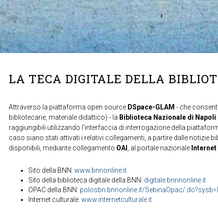
LA TECA DIGITALE DELLA BIBLIO
Attraverso la piattaforma open source
DSpace-GLAM
- che consente
bibliotecarie, materiale didattico) - la
Biblioteca Nazionale di Napoli
raggiungibili utilizzando l'interfaccia di interrogazione della piattafor
caso siano stati attivati i relativi collegamenti, a partire dalle notizie b
disponibili, mediante collegamento
OAI
, al portale nazionale
Internet
Sito della BNN:
www.bnnonline.it
Sito della biblioteca digitale della BNN:
digitale.bnnnonline.it
OPAC della BNN:
polosbn.bnnonline.it/SebinaOpac/.do?sys
Internet culturale:
www.internetculturale.it