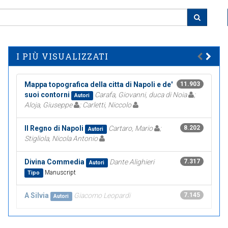
I PIÙ VISUALIZZATI
Mappa topografica della citta di Napoli e de'
11.903
suoi contorni
Carafa, Giovanni, duca di Noia
;
Autori
Aloja, Giuseppe
; Carletti, Niccolo
Il Regno di Napoli
Cartaro, Mario
;
8.202
Autori
Stigliola, Nicola Antonio
Divina Commedia
Dante Alighieri
7.317
Autori
Manuscript
Tipo
A Silvia
Giacomo Leopardi
7.145
Autori