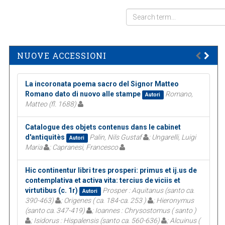
NUOVE ACCESSIONI
La incoronata poema sacro del Signor Matteo
Romano dato di nuovo alle stampe
Romano,
Autori
Matteo (fl. 1688)
Catalogue des objets contenus dans le cabinet
d'antiquitès
Palin, Nils Gustaf
; Ungarelli, Luigi
Autori
Maria
; Capranesi, Francesco
Hic continentur libri tres prosperi: primus et ij.us de
contemplativa et activa vita: tercius de viciis et
virtutibus (c. 1r)
Prosper : Aquitanus (santo ca.
Autori
390-463)
; Origenes ( ca. 184-ca. 253 )
; Hieronymus
(santo ca. 347-419)
; Ioannes : Chrysostomus ( santo )
; Isidorus : Hispalensis (santo ca. 560-636)
; Alcuinus (