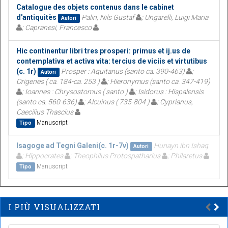
Catalogue des objets contenus dans le cabinet
d'antiquitès
Palin, Nils Gustaf
; Ungarelli, Luigi Maria
Autori
; Capranesi, Francesco
Hic continentur libri tres prosperi: primus et ij.us de
contemplativa et activa vita: tercius de viciis et virtutibus
(c. 1r)
Prosper : Aquitanus (santo ca. 390-463)
;
Autori
Origenes ( ca. 184-ca. 253 )
; Hieronymus (santo ca. 347-419)
; Ioannes : Chrysostomus ( santo )
; Isidorus : Hispalensis
(santo ca. 560-636)
; Alcuinus ( 735-804 )
; Cyprianus,
Caecilius Thascius
Manuscript
Tipo
Isagoge ad Tegni Galeni(c. 1r-7v)
Hunayn ibn Ishaq
Autori
; Hippocrates
; Theophilus Protospatharius
; Philaretus
Manuscript
Tipo
I PIÙ VISUALIZZATI