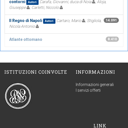
contorni
Carafa, Giovanni, duca di Noia
; Aloja,
Autori
Giuseppe
; Carletti, Niccolo
Il Regno di Napoli
Cartaro, Mario
; Stigliola,
14.091
Autori
Nicola Antonio
Atlante ottomano
8.410
ISTITUZIONI COINVOLTE
INFORMAZIONI
Informazioni generali
I servizi offerti
LINK