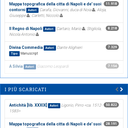
Mappa topografica della citta di Napoli e de' suoi
11.918
contorni
Carafa, Giovanni, duca di Noia
; Aloja,
Autori
Giuseppe
; Carletti, Niccolo
Il Regno di Napoli
Cartaro, Mario
; Stigliola,
8.218
Autori
Nicola Antonio
Divina Commedia
Dante Alighieri
7.329
Autori
Manuscript
Tipo
A Silvia
Giacomo Leopardi
7.154
Autori
I PIÙ SCARICATI
Antichità [lib. XXXIX]
Ligorio, Pirro <ca. 1512-
50.822
Autori
1583>
Mappa topografica della citta di Napoli e de' suoi
28.191