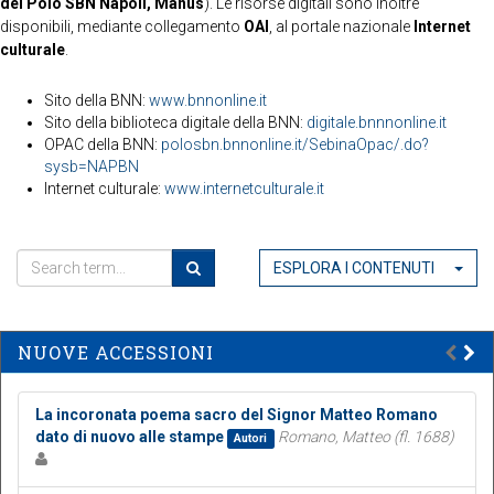
del Polo SBN Napoli, Manus
). Le risorse digitali sono inoltre
disponibili, mediante collegamento
OAI
, al portale nazionale
Internet
culturale
.
Sito della BNN:
www.bnnonline.it
Sito della biblioteca digitale della BNN:
digitale.bnnnonline.it
OPAC della BNN:
polosbn.bnnonline.it/SebinaOpac/.do?
sysb=NAPBN
Internet culturale:
www.internetculturale.it
ESPLORA I CONTENUTI
NUOVE ACCESSIONI
La incoronata poema sacro del Signor Matteo Romano
dato di nuovo alle stampe
Romano, Matteo (fl. 1688)
Autori