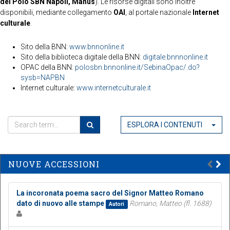
del Polo SBN Napoli, Manus
). Le risorse digitali sono inoltre
disponibili, mediante collegamento
OAI
, al portale nazionale
Internet
culturale
.
Sito della BNN:
www.bnnonline.it
Sito della biblioteca digitale della BNN:
digitale.bnnnonline.it
OPAC della BNN:
polosbn.bnnonline.it/SebinaOpac/.do?
sysb=NAPBN
Internet culturale:
www.internetculturale.it
ESPLORA I CONTENUTI
NUOVE ACCESSIONI
La incoronata poema sacro del Signor Matteo Romano
dato di nuovo alle stampe
Romano, Matteo (fl. 1688)
Autori