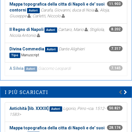
Mappa topografica della citta di Napoli e de' suoi
11.903
contorni
Carafa, Giovanni, duca di Noia
; Aloja,
Autori
Giuseppe
; Carletti, Niccolo
Il Regno di Napoli
Cartaro, Mario
; Stigliola,
8.202
Autori
Nicola Antonio
Divina Commedia
Dante Alighieri
7.317
Autori
Manuscript
Tipo
A Silvia
Giacomo Leopardi
7.145
Autori
I PIÙ SCARICATI
Antichità [lib. XXXIX]
Ligorio, Pirro <ca. 1512-
50.821
Autori
1583>
Mappa topografica della citta di Napoli e de' suoi
28.174