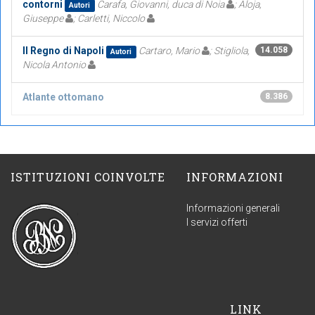
contorni
Carafa, Giovanni, duca di Noia
; Aloja,
Autori
Giuseppe
; Carletti, Niccolo
Il Regno di Napoli
Cartaro, Mario
; Stigliola,
14.058
Autori
Nicola Antonio
Atlante ottomano
8.386
ISTITUZIONI COINVOLTE
INFORMAZIONI
Informazioni generali
I servizi offerti
LINK