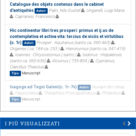
Catalogue des objets contenus dans le cabinet
d'antiquitès
Palin, Nils Gustaf
; Ungarelli, Luigi Maria
Autori
; Capranesi, Francesco
Hic continentur libri tres prosperi: primus et ij.us de
contemplativa et activa vita: tercius de viciis et virtutibus
(c. 1r)
Prosper : Aquitanus (santo ca. 390-463)
;
Autori
Origenes ( ca. 184-ca. 253 )
; Hieronymus (santo ca. 347-419)
; Ioannes : Chrysostomus ( santo )
; Isidorus : Hispalensis
(santo ca. 560-636)
; Alcuinus ( 735-804 )
; Cyprianus,
Caecilius Thascius
Manuscript
Tipo
Isagoge ad Tegni Galeni(c. 1r-7v)
Hunayn ibn Ishaq
Autori
; Hippocrates
; Theophilus Protospatharius
; Philaretus
Manuscript
Tipo
I PIÙ VISUALIZZATI