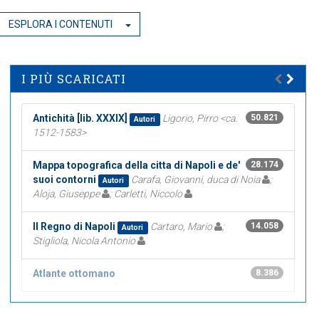
ESPLORA I CONTENUTI
I PIÙ SCARICATI
Antichità [lib. XXXIX]
Ligorio, Pirro <ca.
50.821
Autori
1512-1583>
Mappa topografica della citta di Napoli e de'
28.174
suoi contorni
Carafa, Giovanni, duca di Noia
;
Autori
Aloja, Giuseppe
; Carletti, Niccolo
Il Regno di Napoli
Cartaro, Mario
;
14.058
Autori
Stigliola, Nicola Antonio
Atlante ottomano
8.386