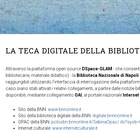
LA TECA DIGITALE DELLA BIBLIO
Attraverso la piattaforma open source
DSpace-GLAM
- che consente
bibliotecarie, materiale didattico) - la
Biblioteca Nazionale di Napoli
raggiungibili utilizzando l'interfaccia di interrogazione della piattafor
caso siano stati attivati i relativi collegamenti, a partire dalle notizie b
disponibili, mediante collegamento
OAI
, al portale nazionale
Internet
Sito della BNN:
www.bnnonline.it
Sito della biblioteca digitale della BNN:
digitale.bnnnonline.it
OPAC della BNN:
polosbn.bnnonline.it/SebinaOpac/.do?sys
Internet culturale:
www.internetculturale.it