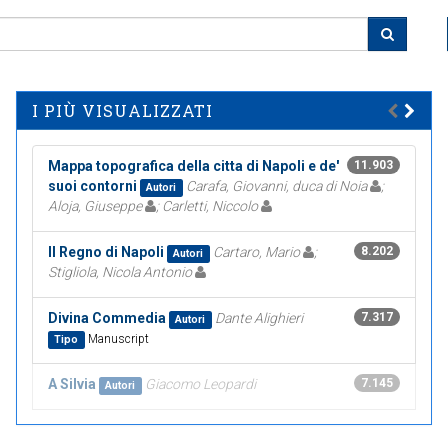
I PIÙ VISUALIZZATI
Mappa topografica della citta di Napoli e de'
11.903
suoi contorni
Carafa, Giovanni, duca di Noia
;
Autori
Aloja, Giuseppe
; Carletti, Niccolo
Il Regno di Napoli
Cartaro, Mario
;
8.202
Autori
Stigliola, Nicola Antonio
Divina Commedia
Dante Alighieri
7.317
Autori
Manuscript
Tipo
A Silvia
Giacomo Leopardi
7.145
Autori