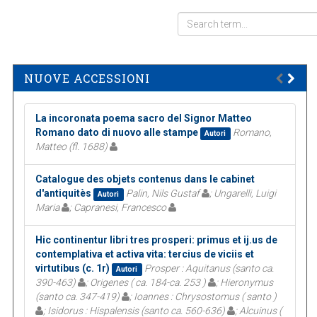
NUOVE ACCESSIONI
La incoronata poema sacro del Signor Matteo
Romano dato di nuovo alle stampe
Romano,
Autori
Matteo (fl. 1688)
Catalogue des objets contenus dans le cabinet
d'antiquitès
Palin, Nils Gustaf
; Ungarelli, Luigi
Autori
Maria
; Capranesi, Francesco
Hic continentur libri tres prosperi: primus et ij.us de
contemplativa et activa vita: tercius de viciis et
virtutibus (c. 1r)
Prosper : Aquitanus (santo ca.
Autori
390-463)
; Origenes ( ca. 184-ca. 253 )
; Hieronymus
(santo ca. 347-419)
; Ioannes : Chrysostomus ( santo )
; Isidorus : Hispalensis (santo ca. 560-636)
; Alcuinus (