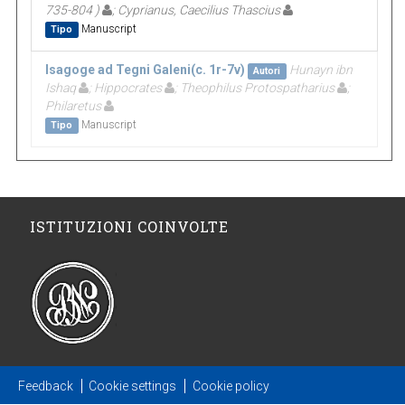
735-804 )
; Cyprianus, Caecilius Thascius
Manuscript
Tipo
Isagoge ad Tegni Galeni(c. 1r-7v)
Hunayn ibn
Autori
Ishaq
; Hippocrates
; Theophilus Protospatharius
;
Philaretus
Manuscript
Tipo
ISTITUZIONI COINVOLTE
Feedback
Cookie settings
Cookie policy