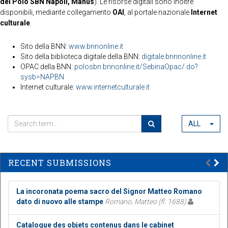
del Polo SBN Napoli, Manus
). Le risorse digitali sono inoltre
disponibili, mediante collegamento
OAI
, al portale nazionale
Internet
culturale
.
Sito della BNN:
www.bnnonline.it
Sito della biblioteca digitale della BNN:
digitale.bnnnonline.it
OPAC della BNN:
polosbn.bnnonline.it/SebinaOpac/.do?
sysb=NAPBN
Internet culturale:
www.internetculturale.it
ALL
RECENT SUBMISSIONS
La incoronata poema sacro del Signor Matteo Romano
dato di nuovo alle stampe
Romano, Matteo (fl. 1688)
Catalogue des objets contenus dans le cabinet