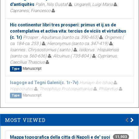
d'antiquitès
Palin, Nils Gustaf
; Ungarelli, Luigi Maria
;
Capranesi, Francesco
Hic continentur libri tres prosperi: primus et ij.us de
contemplativa et activa vita: tercius de viciis et virtutibus
(c. 1r)
Prosper : Aquitanus (santo ca. 390-463)
; Origenes (
ca. 184-ca. 253 )
; Hieronymus (santo ca. 347-419)
;
Ioannes : Chrysostomus ( santo )
; Isidorus : Hispalensis
(santo ca. 560-636)
; Alcuinus ( 735-804 )
; Cyprianus,
Caecilius Thascius
Manuscript
Type
Isagoge ad Tegni Galeni(c. 1r-7v)
Hunayn ibn Ishaq
;
Hippocrates
; Theophilus Protospatharius
; Philaretus
Manuscript
Type
MOST VIEWED
Mappa topografica della citta di Napoli e de' suoi
11,903