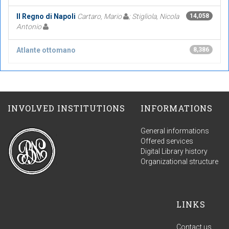
Il Regno di Napoli
Cartaro, Mario
; Stigliola, Nicola
14,058
Antonio
Atlante ottomano
8,386
INVOLVED INSTITUTIONS
INFORMATIONS
General informations
Offered services
Digital Library history
Organizational structure
LINKS
Contact us