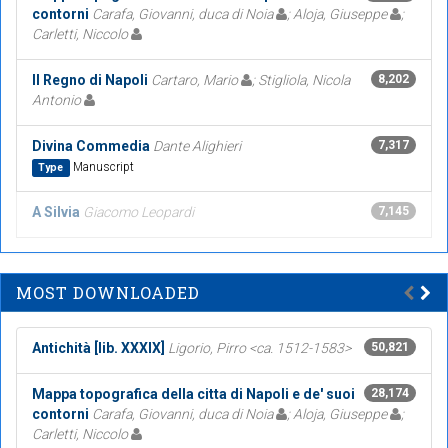
contorni
Carafa, Giovanni, duca di Noia
; Aloja, Giuseppe
;
Carletti, Niccolo
Il Regno di Napoli
Cartaro, Mario
; Stigliola, Nicola
8,202
Antonio
Divina Commedia
Dante Alighieri
7,317
Manuscript
Type
A Silvia
Giacomo Leopardi
7,145
MOST DOWNLOADED
Antichità [lib. XXXIX]
Ligorio, Pirro <ca. 1512-1583>
50,821
Mappa topografica della citta di Napoli e de' suoi
28,174
contorni
Carafa, Giovanni, duca di Noia
; Aloja, Giuseppe
;
Carletti, Niccolo