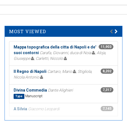
MOST VIEWED
Mappa topografica della citta di Napoli e de'
11,903
suoi contorni
Carafa, Giovanni, duca di Noia
; Aloja,
Giuseppe
; Carletti, Niccolo
Il Regno di Napoli
Cartaro, Mario
; Stigliola,
8,202
Nicola Antonio
Divina Commedia
Dante Alighieri
7,317
Manuscript
Type
A Silvia
Giacomo Leopardi
7,145