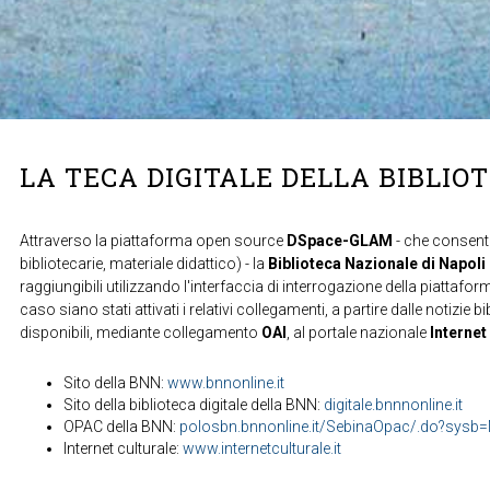
LA TECA DIGITALE DELLA BIBLIO
Attraverso la piattaforma open source
DSpace-GLAM
- che consente
bibliotecarie, materiale didattico) - la
Biblioteca Nazionale di Napoli
raggiungibili utilizzando l'interfaccia di interrogazione della piattafor
caso siano stati attivati i relativi collegamenti, a partire dalle notizie b
disponibili, mediante collegamento
OAI
, al portale nazionale
Internet
Sito della BNN:
www.bnnonline.it
Sito della biblioteca digitale della BNN:
digitale.bnnnonline.it
OPAC della BNN:
polosbn.bnnonline.it/SebinaOpac/.do?sys
Internet culturale:
www.internetculturale.it