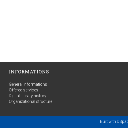
INFORMATIONS
General informations
Offered services
Digital Library history
Organizational structure
Built with
DSpa