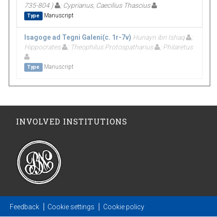
735-804 )
; Cyprianus, Caecilius Thascius
Manuscript
Type
Isagoge ad Tegni Galeni(c. 1r-7v)
Hunayn ibn Ishaq
;
Hippocrates
; Theophilus Protospatharius
; Philaretus
Manuscript
Type
INVOLVED INSTITUTIONS
Feedback
Cookie settings
Cookie policy