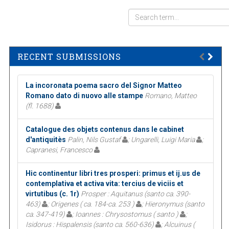
RECENT SUBMISSIONS
La incoronata poema sacro del Signor Matteo
Romano dato di nuovo alle stampe
Romano, Matteo
(fl. 1688)
Catalogue des objets contenus dans le cabinet
d'antiquitès
Palin, Nils Gustaf
; Ungarelli, Luigi Maria
;
Capranesi, Francesco
Hic continentur libri tres prosperi: primus et ij.us de
contemplativa et activa vita: tercius de viciis et
virtutibus (c. 1r)
Prosper : Aquitanus (santo ca. 390-
463)
; Origenes ( ca. 184-ca. 253 )
; Hieronymus (santo
ca. 347-419)
; Ioannes : Chrysostomus ( santo )
;
Isidorus : Hispalensis (santo ca. 560-636)
; Alcuinus (