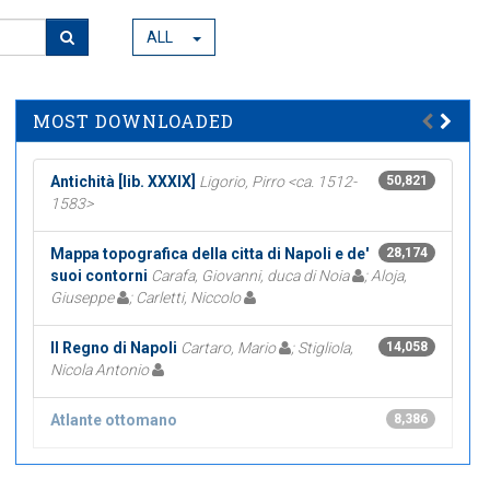
ALL
MOST DOWNLOADED
Antichità [lib. XXXIX]
Ligorio, Pirro <ca. 1512-
50,821
1583>
Mappa topografica della citta di Napoli e de'
28,174
suoi contorni
Carafa, Giovanni, duca di Noia
; Aloja,
Giuseppe
; Carletti, Niccolo
Il Regno di Napoli
Cartaro, Mario
; Stigliola,
14,058
Nicola Antonio
Atlante ottomano
8,386