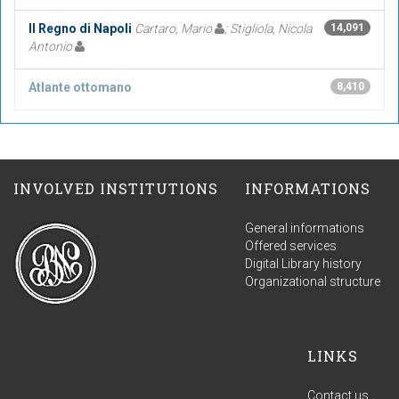
Il Regno di Napoli
Cartaro, Mario
; Stigliola, Nicola
14,091
Antonio
Atlante ottomano
8,410
INVOLVED INSTITUTIONS
INFORMATIONS
General informations
Offered services
Digital Library history
Organizational structure
LINKS
Contact us