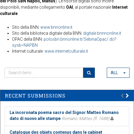
del Polo SBN Napoli, Manus
). Le risorse digitali sono inoltre
disponibili, mediante collegamento
OAI
, al portale nazionale
Internet
culturale
.
Sito della BNN:
www.bnnonline.it
Sito della biblioteca digitale della BNN:
digitale.bnnnonline.it
OPAC della BNN:
polosbn.bnnonline.it/SebinaOpac/.do?
sysb=NAPBN
Internet culturale:
www.internetculturale.it
ALL
RECENT SUBMISSIONS
La incoronata poema sacro del Signor Matteo Romano
dato di nuovo alle stampe
Romano, Matteo (fl. 1688)
Catalogue des objets contenus dans le cabinet