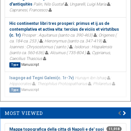
d'antiquitès
Palin, Nils Gustaf
; Ungarelli, Luigi Maria
;
Capranesi, Francesco
Hic continentur libri tres prosperi: primus et ij.us de
contemplativa et activa vita: tercius de viciis et virtutibus
(c. 1r)
Prosper : Aquitanus (santo ca. 390-463)
; Origenes (
ca. 184-ca. 253 )
; Hieronymus (santo ca. 347-419)
;
Ioannes : Chrysostomus ( santo )
; Isidorus : Hispalensis
(santo ca. 560-636)
; Alcuinus ( 735-804 )
; Cyprianus,
Caecilius Thascius
Manuscript
Type
Isagoge ad Tegni Galeni(c. 1r-7v)
Hunayn ibn Ishaq
;
Hippocrates
; Theophilus Protospatharius
; Philaretus
Manuscript
Type
MOST VIEWED
Mappa topografica della citta di Napoli e de' suoi
11,918