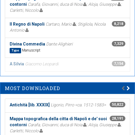
contorni
Carafa, Giovanni, duca di Noia
; Aloja, Giuseppe
;
Carletti, Niccolo
Il Regno di Napoli
Cartaro, Mario
; Stigliola, Nicola
8,218
Antonio
Divina Commedia
Dante Alighieri
7,329
Manuscript
Type
A Silvia
Giacomo Leopardi
7,154
MOST DOWNLOADED
Antichità [lib. XXXIX]
Ligorio, Pirro <ca. 1512-1583>
50,822
Mappa topografica della citta di Napoli e de' suoi
28,191
contorni
Carafa, Giovanni, duca di Noia
; Aloja, Giuseppe
;
Carletti, Niccolo