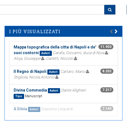
I PIÙ VISUALIZZATI
Mappa topografica della citta di Napoli e de'
11.903
suoi contorni
Carafa, Giovanni, duca di Noia
;
Autori
Aloja, Giuseppe
; Carletti, Niccolo
Il Regno di Napoli
Cartaro, Mario
;
8.202
Autori
Stigliola, Nicola Antonio
Divina Commedia
Dante Alighieri
7.317
Autori
Manuscript
Tipo
A Silvia
Giacomo Leopardi
7.145
Autori