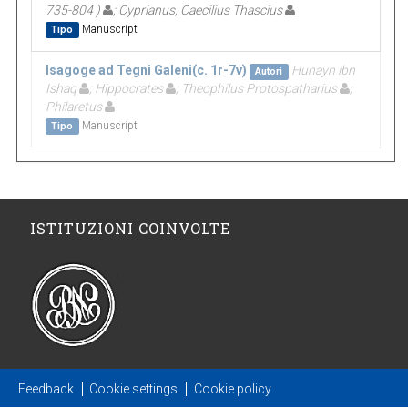
735-804 )
; Cyprianus, Caecilius Thascius
Manuscript
Tipo
Isagoge ad Tegni Galeni(c. 1r-7v)
Hunayn ibn
Autori
Ishaq
; Hippocrates
; Theophilus Protospatharius
;
Philaretus
Manuscript
Tipo
ISTITUZIONI COINVOLTE
Feedback
Cookie settings
Cookie policy