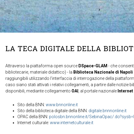
LA TECA DIGITALE DELLA BIBLIO
Attraverso la piattaforma open source
DSpace-GLAM
- che consente
bibliotecarie, materiale didattico) - la
Biblioteca Nazionale di Napoli
raggiungibili utilizzando l'interfaccia di interrogazione della piattafor
caso siano stati attivati i relativi collegamenti, a partire dalle notizie b
disponibili, mediante collegamento
OAI
, al portale nazionale
Internet
Sito della BNN:
www.bnnonline.it
Sito della biblioteca digitale della BNN:
digitale.bnnnonline.it
OPAC della BNN:
polosbn.bnnonline.it/SebinaOpac/.do?sys
Internet culturale:
www.internetculturale.it