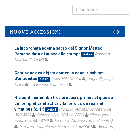
NUOVE ACCESSIONI
La incoronata poema sacro del Signor Matteo
Romano dato di nuovo alle stampe
Romano,
Autori
Matteo (fl. 1688)
Catalogue des objets contenus dans le cabinet
d'antiquitès
Palin, Nils Gustaf
; Ungarelli, Luigi
Autori
Maria
; Capranesi, Francesco
Hic continentur libri tres prosperi: primus et ij.us de
contemplativa et activa vita: tercius de viciis et
virtutibus (c. 1r)
Prosper : Aquitanus (santo ca.
Autori
390-463)
; Origenes ( ca. 184-ca. 253 )
; Hieronymus
(santo ca. 347-419)
; Ioannes : Chrysostomus ( santo )
; Isidorus : Hispalensis (santo ca. 560-636)
; Alcuinus (