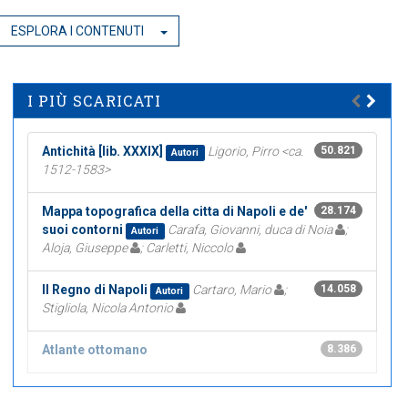
ESPLORA I CONTENUTI
I PIÙ SCARICATI
Antichità [lib. XXXIX]
Ligorio, Pirro <ca.
50.821
Autori
1512-1583>
Mappa topografica della citta di Napoli e de'
28.174
suoi contorni
Carafa, Giovanni, duca di Noia
;
Autori
Aloja, Giuseppe
; Carletti, Niccolo
Il Regno di Napoli
Cartaro, Mario
;
14.058
Autori
Stigliola, Nicola Antonio
Atlante ottomano
8.386