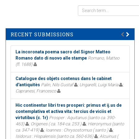
RECENT SUBMISSIONS
La incoronata poema sacro del Signor Matteo
Romano dato di nuovo alle stampe
Romano, Matteo
(fl. 1688)
Catalogue des objets contenus dans le cabinet
d'antiquitès
Palin, Nils Gustaf
; Ungarelli, Luigi Maria
;
Capranesi, Francesco
Hic continentur libri tres prosperi: primus et ij.us de
contemplativa et activa vita: tercius de viciis et
virtutibus (c. 1r)
Prosper : Aquitanus (santo ca. 390-
463)
; Origenes ( ca. 184-ca. 253 )
; Hieronymus (santo
ca. 347-419)
; Ioannes : Chrysostomus ( santo )
;
Isidorus : Hispalensis (santo ca. 560-636)
; Alcuinus (