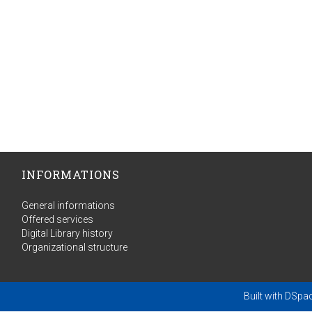
INFORMATIONS
General informations
Offered services
Digital Library history
Organizational structure
Built with
DSpa