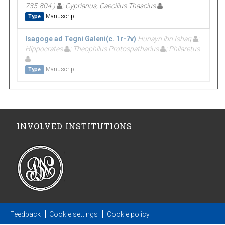
735-804 )
; Cyprianus, Caecilius Thascius
Manuscript
Type
Isagoge ad Tegni Galeni(c. 1r-7v)
Hunayn ibn Ishaq
;
Hippocrates
; Theophilus Protospatharius
; Philaretus
Manuscript
Type
INVOLVED INSTITUTIONS
Feedback
Cookie settings
Cookie policy