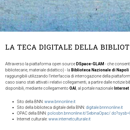
LA TECA DIGITALE DELLA BIBLIO
Attraverso la piattaforma open source
DSpace-GLAM
- che consente
bibliotecarie, materiale didattico) - la
Biblioteca Nazionale di Napoli
raggiungibili utilizzando l'interfaccia di interrogazione della piattafor
caso siano stati attivati i relativi collegamenti, a partire dalle notizie b
disponibili, mediante collegamento
OAI
, al portale nazionale
Internet
Sito della BNN:
www.bnnonline.it
Sito della biblioteca digitale della BNN:
digitale.bnnnonline.it
OPAC della BNN:
polosbn.bnnonline.it/SebinaOpac/.do?sys
Internet culturale:
www.internetculturale.it