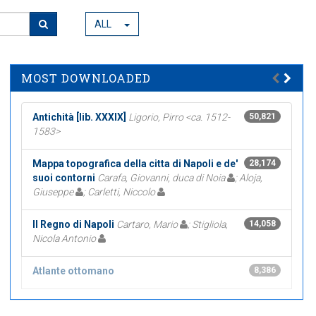
ALL
MOST DOWNLOADED
Antichità [lib. XXXIX]
Ligorio, Pirro <ca. 1512-
50,821
1583>
Mappa topografica della citta di Napoli e de'
28,174
suoi contorni
Carafa, Giovanni, duca di Noia
; Aloja,
Giuseppe
; Carletti, Niccolo
Il Regno di Napoli
Cartaro, Mario
; Stigliola,
14,058
Nicola Antonio
Atlante ottomano
8,386