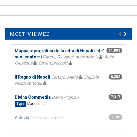
MOST VIEWED
Mappa topografica della citta di Napoli e de'
11,903
suoi contorni
Carafa, Giovanni, duca di Noia
; Aloja,
Giuseppe
; Carletti, Niccolo
Il Regno di Napoli
Cartaro, Mario
; Stigliola,
8,202
Nicola Antonio
Divina Commedia
Dante Alighieri
7,317
Manuscript
Type
A Silvia
Giacomo Leopardi
7,145