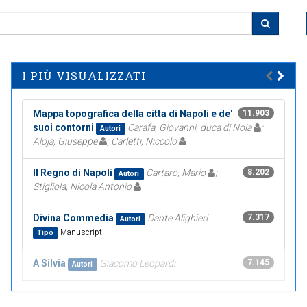
I PIÙ VISUALIZZATI
Mappa topografica della citta di Napoli e de'
11.903
suoi contorni
Carafa, Giovanni, duca di Noia
;
Autori
Aloja, Giuseppe
; Carletti, Niccolo
Il Regno di Napoli
Cartaro, Mario
;
8.202
Autori
Stigliola, Nicola Antonio
Divina Commedia
Dante Alighieri
7.317
Autori
Manuscript
Tipo
A Silvia
Giacomo Leopardi
7.145
Autori