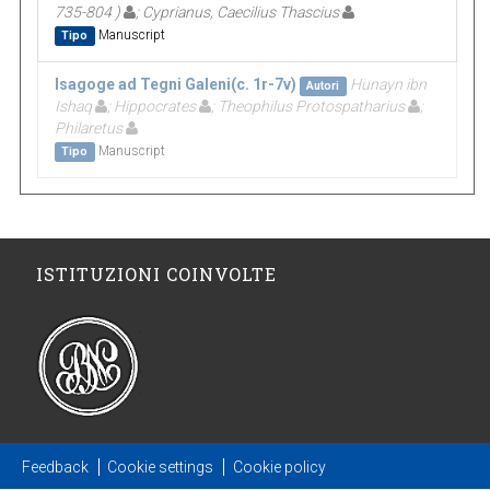
735-804 )
; Cyprianus, Caecilius Thascius
Manuscript
Tipo
Isagoge ad Tegni Galeni(c. 1r-7v)
Hunayn ibn
Autori
Ishaq
; Hippocrates
; Theophilus Protospatharius
;
Philaretus
Manuscript
Tipo
ISTITUZIONI COINVOLTE
Feedback
Cookie settings
Cookie policy