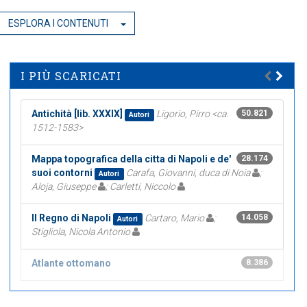
ESPLORA I CONTENUTI
I PIÙ SCARICATI
Antichità [lib. XXXIX]
Ligorio, Pirro <ca.
50.821
Autori
1512-1583>
Mappa topografica della citta di Napoli e de'
28.174
suoi contorni
Carafa, Giovanni, duca di Noia
;
Autori
Aloja, Giuseppe
; Carletti, Niccolo
Il Regno di Napoli
Cartaro, Mario
;
14.058
Autori
Stigliola, Nicola Antonio
Atlante ottomano
8.386