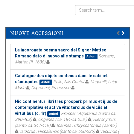
NUOVE ACCESSIONI
La incoronata poema sacro del Signor Matteo
Romano dato di nuovo alle stampe
Romano,
Autori
Matteo (fl. 1688)
Catalogue des objets contenus dans le cabinet
d'antiquitès
Palin, Nils Gustaf
; Ungarelli, Luigi
Autori
Maria
; Capranesi, Francesco
Hic continentur libri tres prosperi: primus et ij.us de
contemplativa et activa vita: tercius de viciis et
virtutibus (c. 1r)
Prosper : Aquitanus (santo ca.
Autori
390-463)
; Origenes ( ca. 184-ca. 253 )
; Hieronymus
(santo ca. 347-419)
; Ioannes : Chrysostomus ( santo )
; Isidorus : Hispalensis (santo ca. 560-636)
; Alcuinus (