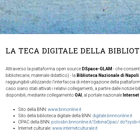
LA TECA DIGITALE DELLA BIBLIO
Attraverso la piattaforma open source
DSpace-GLAM
- che consente
bibliotecarie, materiale didattico) - la
Biblioteca Nazionale di Napoli
raggiungibili utilizzando l'interfaccia di interrogazione della piattafor
caso siano stati attivati i relativi collegamenti, a partire dalle notizie b
disponibili, mediante collegamento
OAI
, al portale nazionale
Internet
Sito della BNN:
www.bnnonline.it
Sito della biblioteca digitale della BNN:
digitale.bnnnonline.it
OPAC della BNN:
polosbn.bnnonline.it/SebinaOpac/.do?sys
Internet culturale:
www.internetculturale.it