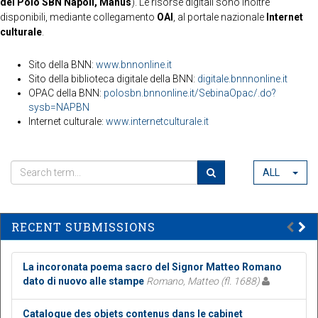
del Polo SBN Napoli, Manus
). Le risorse digitali sono inoltre
disponibili, mediante collegamento
OAI
, al portale nazionale
Internet
culturale
.
Sito della BNN:
www.bnnonline.it
Sito della biblioteca digitale della BNN:
digitale.bnnnonline.it
OPAC della BNN:
polosbn.bnnonline.it/SebinaOpac/.do?
sysb=NAPBN
Internet culturale:
www.internetculturale.it
ALL
RECENT SUBMISSIONS
La incoronata poema sacro del Signor Matteo Romano
dato di nuovo alle stampe
Romano, Matteo (fl. 1688)
Catalogue des objets contenus dans le cabinet