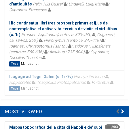
d'antiquitès
Palin, Nils Gustaf
; Ungarelli, Luigi Maria
;
Capranesi, Francesco
Hic continentur libri tres prosperi: primus et ij.us de
contemplativa et activa vita: tercius de viciis et virtutibus
(c. 1r)
Prosper : Aquitanus (santo ca. 390-463)
; Origenes (
ca. 184-ca. 253 )
; Hieronymus (santo ca. 347-419)
;
Ioannes : Chrysostomus ( santo )
; Isidorus : Hispalensis
(santo ca. 560-636)
; Alcuinus ( 735-804 )
; Cyprianus,
Caecilius Thascius
Manuscript
Type
Isagoge ad Tegni Galeni(c. 1r-7v)
Hunayn ibn Ishaq
;
Hippocrates
; Theophilus Protospatharius
; Philaretus
Manuscript
Type
MOST VIEWED
Mappa topografica della citta di Napoli e de' suoi
11,903