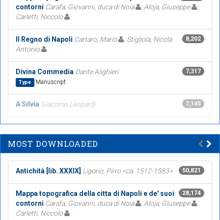
contorni
Carafa, Giovanni, duca di Noia
; Aloja, Giuseppe
;
Carletti, Niccolo
Il Regno di Napoli
Cartaro, Mario
; Stigliola, Nicola
8,202
Antonio
Divina Commedia
Dante Alighieri
7,317
Manuscript
Type
A Silvia
Giacomo Leopardi
7,145
MOST DOWNLOADED
Antichità [lib. XXXIX]
Ligorio, Pirro <ca. 1512-1583>
50,821
Mappa topografica della citta di Napoli e de' suoi
28,174
contorni
Carafa, Giovanni, duca di Noia
; Aloja, Giuseppe
;
Carletti, Niccolo