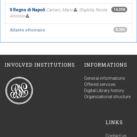
Il Regno di Napoli
Cartaro, Mario
; Stigliola, Nicola
14,058
Antonio
Atlante ottomano
8,386
INVOLVED INSTITUTIONS
INFORMATIONS
General informations
Offered services
Digital Library history
Organizational structure
LINKS
Contact us