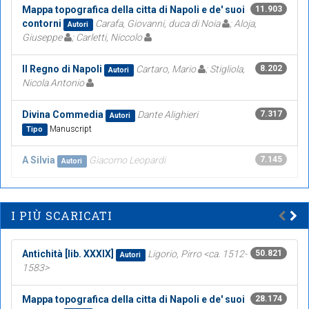
Mappa topografica della citta di Napoli e de' suoi
11.903
contorni
Carafa, Giovanni, duca di Noia
; Aloja,
Autori
Giuseppe
; Carletti, Niccolo
Il Regno di Napoli
Cartaro, Mario
; Stigliola,
8.202
Autori
Nicola Antonio
Divina Commedia
Dante Alighieri
7.317
Autori
Manuscript
Tipo
A Silvia
Giacomo Leopardi
7.145
Autori
I PIÙ SCARICATI
Antichità [lib. XXXIX]
Ligorio, Pirro <ca. 1512-
50.821
Autori
1583>
Mappa topografica della citta di Napoli e de' suoi
28.174