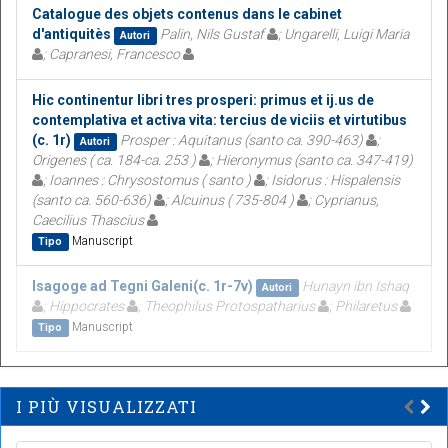
Catalogue des objets contenus dans le cabinet
d'antiquitès
Palin, Nils Gustaf
; Ungarelli, Luigi Maria
Autori
; Capranesi, Francesco
Hic continentur libri tres prosperi: primus et ij.us de
contemplativa et activa vita: tercius de viciis et virtutibus
(c. 1r)
Prosper : Aquitanus (santo ca. 390-463)
;
Autori
Origenes ( ca. 184-ca. 253 )
; Hieronymus (santo ca. 347-419)
; Ioannes : Chrysostomus ( santo )
; Isidorus : Hispalensis
(santo ca. 560-636)
; Alcuinus ( 735-804 )
; Cyprianus,
Caecilius Thascius
Manuscript
Tipo
Isagoge ad Tegni Galeni(c. 1r-7v)
Hunayn ibn Ishaq
Autori
; Hippocrates
; Theophilus Protospatharius
; Philaretus
Manuscript
Tipo
I PIÙ VISUALIZZATI