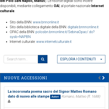
del Polo SBN Napoli, Manus
). Le risorse digitali sono inoltre
disponibili, mediante collegamento
OAI
, al portale nazionale
Internet
culturale
.
Sito della BNN:
www.bnnonline.it
Sito della biblioteca digitale della BNN:
digitale.bnnnonline.it
OPAC della BNN:
polosbn.bnnonline.it/SebinaOpac/.do?
sysb=NAPBN
Internet culturale:
www.internetculturale.it
ESPLORA I CONTENUTI
NUOVE ACCESSIONI
La incoronata poema sacro del Signor Matteo Romano
dato di nuovo alle stampe
Romano, Matteo (fl. 1688)
Autori