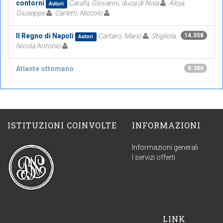
contorni
Carafa, Giovanni, duca di Noia
; Aloja,
Autori
Giuseppe
; Carletti, Niccolo
Il Regno di Napoli
Cartaro, Mario
; Stigliola,
14.058
Autori
Nicola Antonio
Atlante ottomano
8.386
ISTITUZIONI COINVOLTE
INFORMAZIONI
Informazioni generali
I servizi offerti
LINK