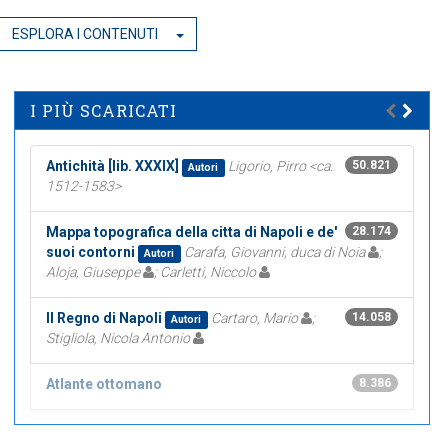
ESPLORA I CONTENUTI
I PIÙ SCARICATI
Antichità [lib. XXXIX]
Ligorio, Pirro <ca.
50.821
Autori
1512-1583>
Mappa topografica della citta di Napoli e de'
28.174
suoi contorni
Carafa, Giovanni, duca di Noia
;
Autori
Aloja, Giuseppe
; Carletti, Niccolo
Il Regno di Napoli
Cartaro, Mario
;
14.058
Autori
Stigliola, Nicola Antonio
Atlante ottomano
8.386