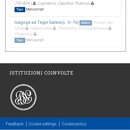
735-804 )
; Cyprianus, Caecilius Thascius
Manuscript
Tipo
Isagoge ad Tegni Galeni(c. 1r-7v)
Hunayn ibn
Autori
Ishaq
; Hippocrates
; Theophilus Protospatharius
;
Philaretus
Manuscript
Tipo
ISTITUZIONI COINVOLTE
Feedback
Cookie settings
Cookie policy