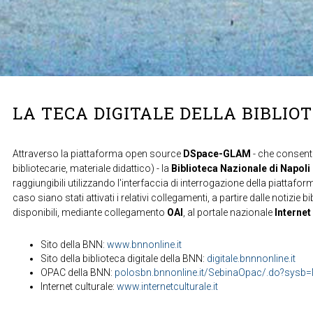
LA TECA DIGITALE DELLA BIBLIO
Attraverso la piattaforma open source
DSpace-GLAM
- che consente
bibliotecarie, materiale didattico) - la
Biblioteca Nazionale di Napoli
raggiungibili utilizzando l'interfaccia di interrogazione della piattafor
caso siano stati attivati i relativi collegamenti, a partire dalle notizie b
disponibili, mediante collegamento
OAI
, al portale nazionale
Internet
Sito della BNN:
www.bnnonline.it
Sito della biblioteca digitale della BNN:
digitale.bnnnonline.it
OPAC della BNN:
polosbn.bnnonline.it/SebinaOpac/.do?sys
Internet culturale:
www.internetculturale.it