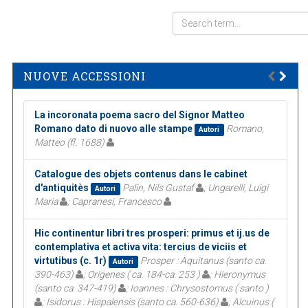
NUOVE ACCESSIONI
La incoronata poema sacro del Signor Matteo
Romano dato di nuovo alle stampe
Romano,
Autori
Matteo (fl. 1688)
Catalogue des objets contenus dans le cabinet
d'antiquitès
Palin, Nils Gustaf
; Ungarelli, Luigi
Autori
Maria
; Capranesi, Francesco
Hic continentur libri tres prosperi: primus et ij.us de
contemplativa et activa vita: tercius de viciis et
virtutibus (c. 1r)
Prosper : Aquitanus (santo ca.
Autori
390-463)
; Origenes ( ca. 184-ca. 253 )
; Hieronymus
(santo ca. 347-419)
; Ioannes : Chrysostomus ( santo )
; Isidorus : Hispalensis (santo ca. 560-636)
; Alcuinus (