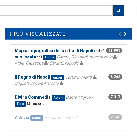
I PIÙ VISUALIZZATI
Mappa topografica della citta di Napoli e de'
11.903
suoi contorni
Carafa, Giovanni, duca di Noia
;
Autori
Aloja, Giuseppe
; Carletti, Niccolo
Il Regno di Napoli
Cartaro, Mario
;
8.202
Autori
Stigliola, Nicola Antonio
Divina Commedia
Dante Alighieri
7.317
Autori
Manuscript
Tipo
A Silvia
Giacomo Leopardi
7.145
Autori