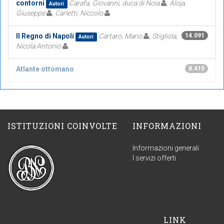
contorni
Carafa, Giovanni, duca di Noia
; Aloja,
Autori
Giuseppe
; Carletti, Niccolo
Il Regno di Napoli
Cartaro, Mario
; Stigliola,
14.091
Autori
Nicola Antonio
Atlante ottomano
8.410
ISTITUZIONI COINVOLTE
INFORMAZIONI
Informazioni generali
I servizi offerti
LINK