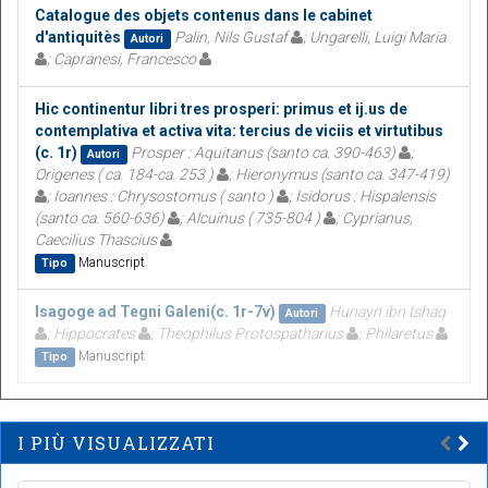
Catalogue des objets contenus dans le cabinet
d'antiquitès
Palin, Nils Gustaf
; Ungarelli, Luigi Maria
Autori
; Capranesi, Francesco
Hic continentur libri tres prosperi: primus et ij.us de
contemplativa et activa vita: tercius de viciis et virtutibus
(c. 1r)
Prosper : Aquitanus (santo ca. 390-463)
;
Autori
Origenes ( ca. 184-ca. 253 )
; Hieronymus (santo ca. 347-419)
; Ioannes : Chrysostomus ( santo )
; Isidorus : Hispalensis
(santo ca. 560-636)
; Alcuinus ( 735-804 )
; Cyprianus,
Caecilius Thascius
Manuscript
Tipo
Isagoge ad Tegni Galeni(c. 1r-7v)
Hunayn ibn Ishaq
Autori
; Hippocrates
; Theophilus Protospatharius
; Philaretus
Manuscript
Tipo
I PIÙ VISUALIZZATI