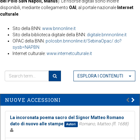
del Polo SBN Napoli, Manus
). Le risorse digitali sono inoltre
disponibili, mediante collegamento
OAI
, al portale nazionale
Internet
culturale
.
Sito della BNN:
www.bnnonline.it
Sito della biblioteca digitale della BNN:
digitale.bnnnonline.it
OPAC della BNN:
polosbn.bnnonline.it/SebinaOpac/.do?
sysb=NAPBN
Internet culturale:
www.internetculturale.it
ESPLORA I CONTENUTI
NUOVE ACCESSIONI
La incoronata poema sacro del Signor Matteo Romano
dato di nuovo alle stampe
Romano, Matteo (fl. 1688)
Autori