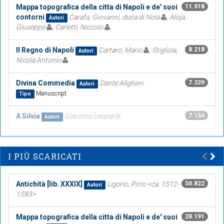
Mappa topografica della citta di Napoli e de' suoi
11.918
contorni
Carafa, Giovanni, duca di Noia
; Aloja,
Autori
Giuseppe
; Carletti, Niccolo
Il Regno di Napoli
Cartaro, Mario
; Stigliola,
8.218
Autori
Nicola Antonio
Divina Commedia
Dante Alighieri
7.329
Autori
Manuscript
Tipo
A Silvia
Giacomo Leopardi
7.154
Autori
I PIÙ SCARICATI
Antichità [lib. XXXIX]
Ligorio, Pirro <ca. 1512-
50.822
Autori
1583>
Mappa topografica della citta di Napoli e de' suoi
28.191