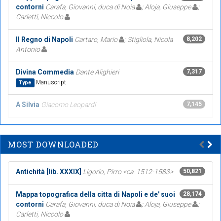
contorni
Carafa, Giovanni, duca di Noia
; Aloja, Giuseppe
;
Carletti, Niccolo
Il Regno di Napoli
Cartaro, Mario
; Stigliola, Nicola
8,202
Antonio
Divina Commedia
Dante Alighieri
7,317
Manuscript
Type
A Silvia
Giacomo Leopardi
7,145
MOST DOWNLOADED
Antichità [lib. XXXIX]
Ligorio, Pirro <ca. 1512-1583>
50,821
Mappa topografica della citta di Napoli e de' suoi
28,174
contorni
Carafa, Giovanni, duca di Noia
; Aloja, Giuseppe
;
Carletti, Niccolo