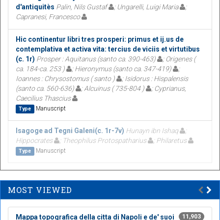
d'antiquitès
Palin, Nils Gustaf
; Ungarelli, Luigi Maria
;
Capranesi, Francesco
Hic continentur libri tres prosperi: primus et ij.us de
contemplativa et activa vita: tercius de viciis et virtutibus
(c. 1r)
Prosper : Aquitanus (santo ca. 390-463)
; Origenes (
ca. 184-ca. 253 )
; Hieronymus (santo ca. 347-419)
;
Ioannes : Chrysostomus ( santo )
; Isidorus : Hispalensis
(santo ca. 560-636)
; Alcuinus ( 735-804 )
; Cyprianus,
Caecilius Thascius
Manuscript
Type
Isagoge ad Tegni Galeni(c. 1r-7v)
Hunayn ibn Ishaq
;
Hippocrates
; Theophilus Protospatharius
; Philaretus
Manuscript
Type
MOST VIEWED
Mappa topografica della citta di Napoli e de' suoi
11,903