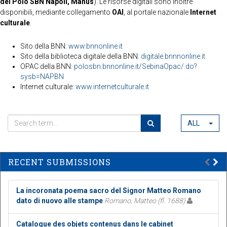
del Polo SBN Napoli, Manus
). Le risorse digitali sono inoltre
disponibili, mediante collegamento
OAI
, al portale nazionale
Internet
culturale
.
Sito della BNN:
www.bnnonline.it
Sito della biblioteca digitale della BNN:
digitale.bnnnonline.it
OPAC della BNN:
polosbn.bnnonline.it/SebinaOpac/.do?
sysb=NAPBN
Internet culturale:
www.internetculturale.it
ALL
RECENT SUBMISSIONS
La incoronata poema sacro del Signor Matteo Romano
dato di nuovo alle stampe
Romano, Matteo (fl. 1688)
Catalogue des objets contenus dans le cabinet