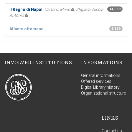
Il Regno di Napoli
Cartaro, Mario
; Stigliola, Nicola
14,058
Antonio
Atlante ottomano
8,386
INVOLVED INSTITUTIONS
INFORMATIONS
General informations
Offered services
Digital Library history
Organizational structure
LINKS
Contact us